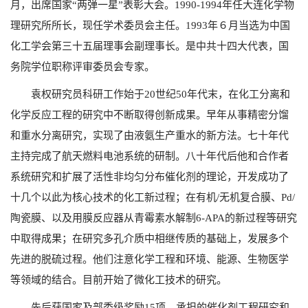
月，出席国家“两弹一星”表彰大会。1990-1994年任大连化学物
理研究所所长，现任学术委员会主任。1993年６月当选为中国
化工学会第三十五届理事会副理事长。是中共十四大代表，国
务院学位职称评审委员会专家。
袁权研究员科研工作始于20世纪50年代末，在化工分离和
化学反应工程的研究中不断取得创新成果。早年从事精密分馏
和重水分离研究，实现了由液氨生产重水的新方法。七十年代
主持完成了航天燃料电池系统的研制。八十年代后他和合作者
系统研究和扩展了活性非均匀分布催化剂的理论，开发成功了
十几个以此为核心技术的化工新过程；在有机/无机复合膜、Pd/
陶瓷膜、以及用膜反应器从青霉素水解制6-APA的新过程等研究
中取得成果；在研究多孔介质中相继传质的基础上，发展多个
先进的脱硫过程。他们注意化学工程和环境、能源、生物医学
等领域的结合。目前开始了微化工技术的研究。
先后获国家及部委级奖励15项。承担的催化剂工程研究和