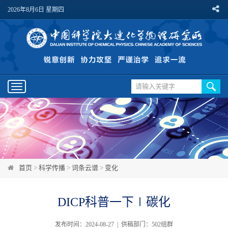
2026年8月6日 星期四
Toggle
navigation
首页
>
科学传播
>
词条云谱
>
变化
DICP科普一下∣碳化
发布时间：2024-08-27 | 供稿部门：502组群