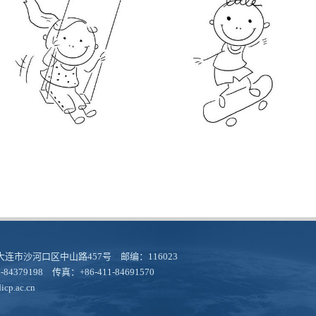
连市沙河口区中山路457号 邮编：116023
-84379198 传真：+86-411-84691570
cp.ac.cn