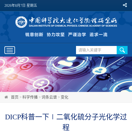
2026年8月7日 星期五
Toggle
navigation
首页
>
科学传播
>
词条云谱
>
变化
DICP科普一下∣二氧化硫分子光化学过
程