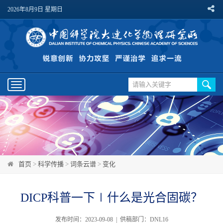
2026年8月9日 星期日
Toggle
navigation
首页
>
科学传播
>
词条云谱
>
变化
DICP科普一下∣什么是光合固碳？
发布时间：2023-09-08 | 供稿部门：DNL16