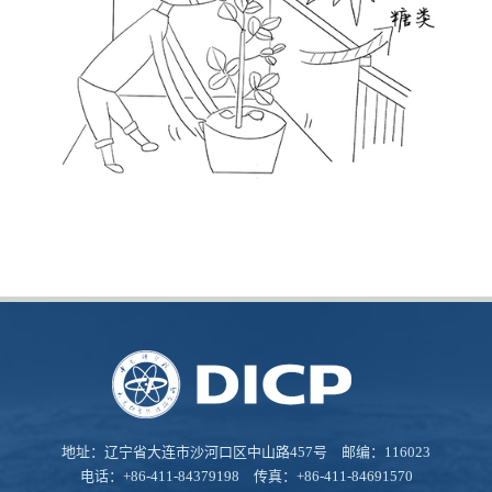
地址：辽宁省大连市沙河口区中山路457号 邮编：116023
电话：+86-411-84379198 传真：+86-411-84691570