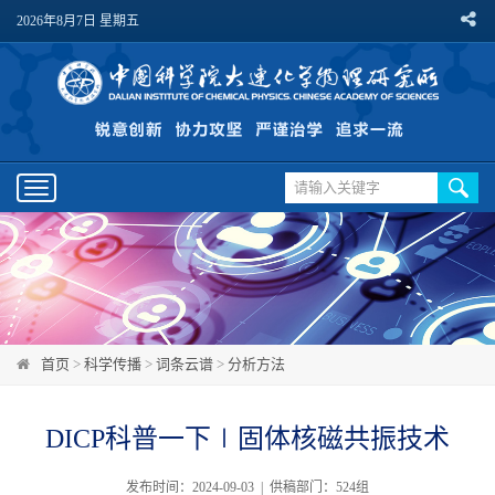
2026年8月7日 星期五
Toggle
navigation
首页
>
科学传播
>
词条云谱
>
分析方法
DICP科普一下∣固体核磁共振技术
发布时间：2024-09-03 | 供稿部门：524组