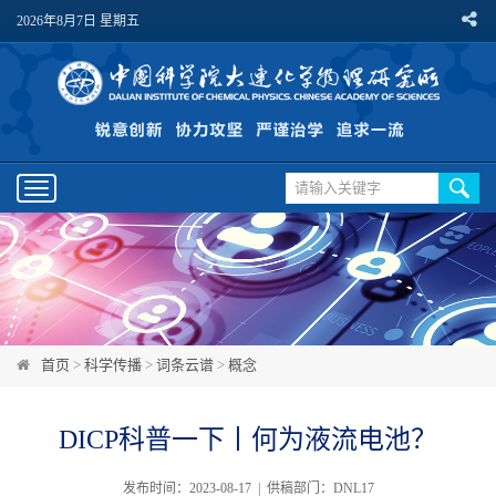
2026年8月7日 星期五
Toggle
navigation
首页
>
科学传播
>
词条云谱
>
概念
DICP科普一下丨何为液流电池？
发布时间：2023-08-17 | 供稿部门：DNL17