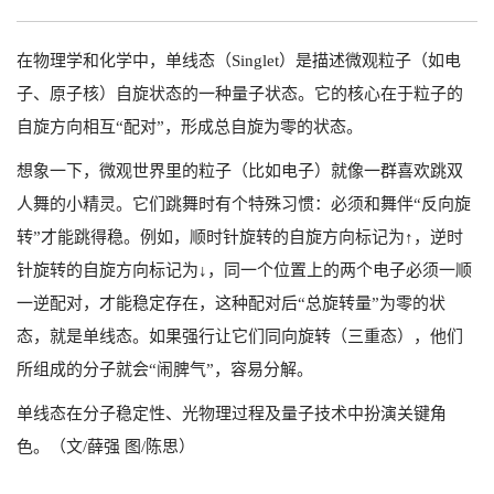
在物理学和化学中，单线态（Singlet）是描述微观粒子（如电
子、原子核）自旋状态的一种量子状态。它的核心在于粒子的
自旋方向相互“配对”，形成总自旋为零的状态。
想象一下，微观世界里的粒子（比如电子）就像一群喜欢跳双
人舞的小精灵。它们跳舞时有个特殊习惯：必须和舞伴“反向旋
转”才能跳得稳。例如，顺时针旋转的自旋方向标记为↑，逆时
针旋转的自旋方向标记为↓，同一个位置上的两个电子必须一顺
一逆配对，才能稳定存在，这种配对后“总旋转量”为零的状
态，就是单线态。如果强行让它们同向旋转（三重态），他们
所组成的分子就会“闹脾气”，容易分解。
单线态在分子稳定性、光物理过程及量子技术中扮演关键角
色。（文/薛强 图/陈思）