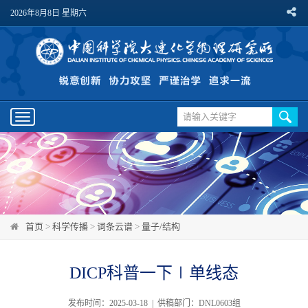
2026年8月8日 星期六
Toggle
navigation
首页
>
科学传播
>
词条云谱
>
量子/结构
DICP科普一下∣单线态
发布时间：2025-03-18 | 供稿部门：DNL0603组