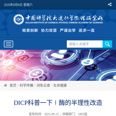
2026年8月8日 星期六
Toggle
navigation
首页
>
科学传播
>
词条云谱
>
生命健康
DICP科普一下∣酶的半理性改造
发布时间：2025-09-25 | 供稿部门：1805组