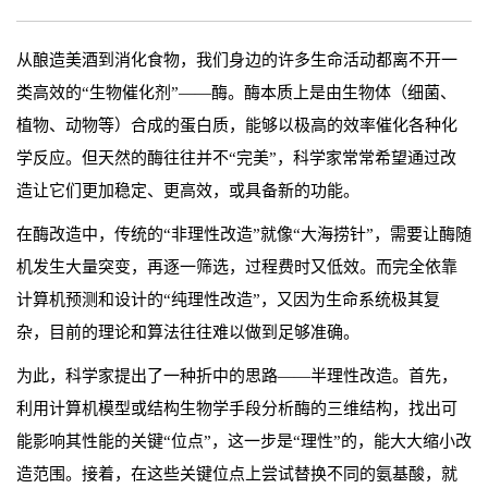
从酿造美酒到消化食物，我们身边的许多生命活动都离不开一
类高效的
“生物催化剂”——酶。酶本质上是由生物体（细菌、
植物、动物等）合成的蛋白质，能够以极高的效率催化各种化
学反应。但天然的酶往往并不“完美”，科学家常常希望通过改
造让它们更加稳定、更高效，或具备新的功能。
在酶改造中，传统的“非理性改造”就像“大海捞针”，需要让酶随
机发生大量突变，再逐一筛选，过程费时又低效。而完全依靠
计算机预测和设计的“纯理性改造”，又因为生命系统极其复
杂，目前的理论和算法往往难以做到足够准确。
为此，科学家提出了一种折中的思路——半理性改造。首先，
利用计算机模型或结构生物学手段分析酶的三维结构，找出可
能影响其性能的关键“位点”，这一步是“理性”的，能大大缩小改
造范围。接着，在这些关键位点上尝试替换不同的氨基酸，就