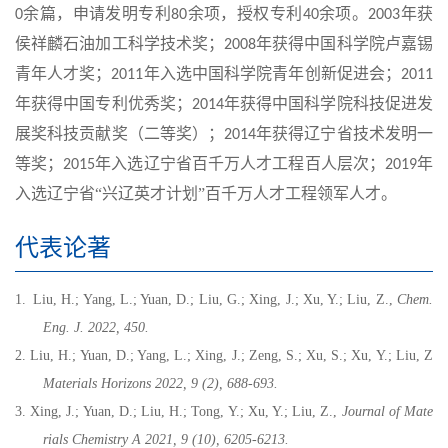
余篇，申请发明专利
余项，授权专利
余项。
年获
0
80
40
2003
侯祥麟石油加工科学技术奖；
年获得中国科学院卢嘉锡
2008
青年人才奖；
年入选中国科学院青年创新促进会；
2011
2011
年获得中国专利优秀奖；
年获得中国科学院科技促进发
2014
展奖科技贡献奖（二等奖）；
年获得辽宁省技术发明一
2014
等奖；
年入选辽宁省百千万人才工程百人层次；
年
2015
2019
入选辽宁省“兴辽英才计划”百千万人才工程领军人才。
代表论著
1. Liu, H.; Yang, L.; Yuan, D.; Liu, G.; Xing, J.; Xu, Y.; Liu, Z.,
Chem.
Eng. J. 2022, 450.
2. Liu, H.; Yuan, D.; Yang, L.; Xing, J.; Zeng, S.; Xu, S.; Xu, Y.; Liu, Z
Materials Horizons 2022, 9 (2), 688-693.
3. Xing, J.; Yuan, D.; Liu, H.; Tong, Y.; Xu, Y.; Liu, Z.,
Journal of Mate
rials Chemistry A 2021, 9 (10), 6205-6213.