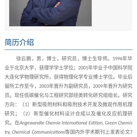
简历介绍
徐云鹏，男，博士，研究员，博士生导师。
年毕
199
6
业于北京大学，获理学学士学位；
年毕业于
中国
科学院
2
0
01
大连化学物理研究所，获得物理化学专业博士学位。毕业后
留所工作至今，
年晋升为副研究员，
年晋升为研究
2
0
03
2
0
0
9
员。现任低碳催化与工程研究部烃类转化研究组组长。研究
方向：（
）新型吸附材料和吸附技术开发及微观作用机理
1
研究；（
）新型催化材料设计合成以及催化反应机理研
2
究。在
Angewandte Chemie International Edition, Green Chemis
等国内外学术期刊上发表论文
try, Chemical Communications
7