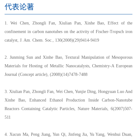
代表论著
1. Wei Chen, Zhongli Fan, Xiulian Pan, Xinhe Bao, Effect of the
confinement in carbon nanotubes on the activity of Fischer-Tropsch iron
catalyst, J. Am. Chem. Soc., 130(2008)(29)9414-9419
2. Junming Sun and Xinhe Bao, Textural Manipulation of Mesoporous
Materials for Hosting of Metallic Nanocatalysts, Chemistry-A European
Journal (Concept article), (2008)(14)7478-7488
3. Xiulian Pan, Zhongli Fan, Wei Chen, Yunjie Ding, Hongyuan Luo And
Xinhe Bao, Enhanced Ethanol Production Inside Carbon-Nanotube
Reactors Containing Catalytic Particles, Nature Materials, 6(2007)507-
511
4. Xucun Ma, Peng Jiang, Yun Qi, Jinfeng Jia, Yu Yang, Wenhui Duan,