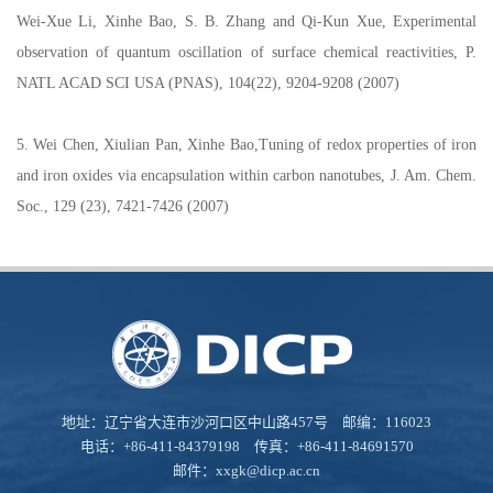
Wei-Xue Li, Xinhe Bao, S. B. Zhang and Qi-Kun Xue, Experimental
observation of quantum oscillation of surface chemical reactivities, P.
NATL ACAD SCI USA (PNAS), 104(22), 9204-9208 (2007)
5. Wei Chen, Xiulian Pan, Xinhe Bao,Tuning of redox properties of iron
and iron oxides via encapsulation within carbon nanotubes, J. Am. Chem.
Soc., 129 (23), 7421-7426 (2007)
地址：辽宁省大连市沙河口区中山路457号 邮编：116023
电话：+86-411-84379198 传真：+86-411-84691570
邮件：
xxgk@dicp.ac.cn