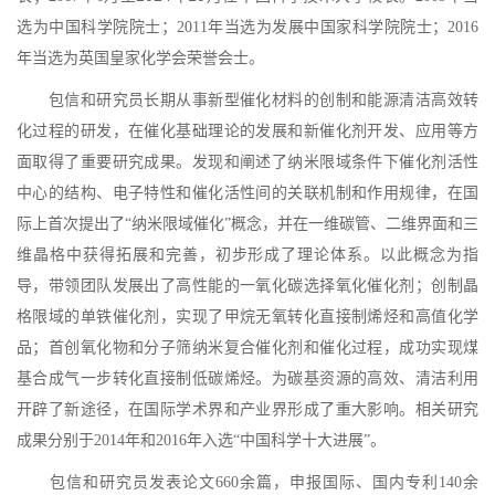
选为中国科学院院士；2011年当选为发展中国家科学院院士；2016
年当选为英国皇家化学会荣誉会士。
包信和研究员长期从事新型催化材料的创制和能源清洁高效转
化过程的研发，在催化基础理论的发展和新催化剂开发、应用等方
面取得了重要研究成果。发现和阐述了纳米限域条件下催化剂活性
中心的结构、电子特性和催化活性间的关联机制和作用规律，在国
际上首次提出了“纳米限域催化”概念，并在一维碳管、二维界面和三
维晶格中获得拓展和完善，初步形成了理论体系。以此概念为指
导，带领团队发展出了高性能的一氧化碳选择氧化催化剂；创制晶
格限域的单铁催化剂，实现了甲烷无氧转化直接制烯烃和高值化学
品；首创氧化物和分子筛纳米复合催化剂和催化过程，成功实现煤
基合成气一步转化直接制低碳烯烃。为碳基资源的高效、清洁利用
开辟了新途径，在国际学术界和产业界形成了重大影响。相关研究
成果分别于2014年和2016年入选“中国科学十大进展”。
包信和研究员发表论文660余篇，申报国际、国内专利140余