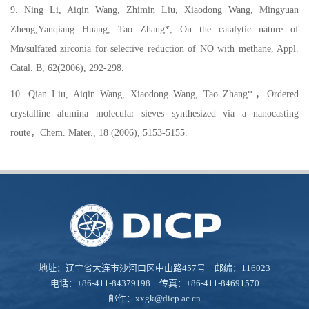
9. Ning Li, Aiqin Wang, Zhimin Liu, Xiaodong Wang, Mingyuan
Zheng,Yanqiang Huang, Tao Zhang*, On the catalytic nature of
Mn/sulfated zirconia for selective reduction of NO with methane, Appl.
Catal. B, 62(2006), 292-298.
10. Qian Liu, Aiqin Wang, Xiaodong Wang, Tao Zhang*，Ordered
crystalline alumina molecular sieves synthesized via a nanocasting
route，Chem. Mater., 18 (2006), 5153-5155.
地址：辽宁省大连市沙河口区中山路457号 邮编：116023
电话：+86-411-84379198 传真：+86-411-84691570
邮件：
xxgk@dicp.ac.cn