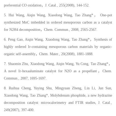
preferential CO oxidation，J. Catal., 255(2008), 144-152.
5. Hui Wang, Aiqin Wang, Xiaodong Wang, Tao Zhang*， One-pot
synthesized MoC imbedded in ordered mesoporous carbon as a catalyst
for N2H4 decomposition，Chem. Commun., 2008, 2565-2567.
6. Peng Gao, Aiqin Wang, Xiaodong Wang, Tao Zhang*，Synthesis of
highly ordered Ir-containing mesoporous carbon materials by organic-
organic self-assembly，Chem. Mater., 20(2008), 1881-1888.
7. Shaomin Zhu, Xiaodong Wang, Aiqin Wang, Yu Cong, Tao Zhang*，
A novel Ir-hexaaluminate catalyst for N2O as a propellant，Chem.
Commun., 2007, 1695-1697.
8. Ruihua Cheng, Yuying Shu, Mingyuan Zheng, Lin Li, Jun Sun,
Xiaodong Wang, Tao Zhang*, Molybdenum phosphide, a new hydrazine
decomposition catalyst: microcalorimetry and FTIR studies, J. Catal.,
249(2007), 397-400.