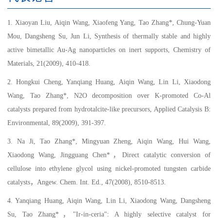
1. Xiaoyan Liu, Aiqin Wang, Xiaofeng Yang, Tao Zhang*, Chung-Yuan
Mou, Dangsheng Su, Jun Li, Synthesis of thermally stable and highly
active bimetallic Au-Ag nanoparticles on inert supports, Chemistry of
Materials, 21(2009), 410-418.
2. Hongkui Cheng, Yanqiang Huang, Aiqin Wang, Lin Li, Xiaodong
Wang, Tao Zhang*, N2O decomposition over K-promoted Co-Al
catalysts prepared from hydrotalcite-like precursors, Applied Catalysis B:
Environmental, 89(2009), 391-397.
3. Na Ji, Tao Zhang*, Mingyuan Zheng, Aiqin Wang, Hui Wang,
Xiaodong Wang, Jingguang Chen*，Direct catalytic conversion of
cellulose into ethylene glycol using nickel-promoted tungsten carbide
catalysts，Angew. Chem. Int. Ed., 47(2008), 8510-8513.
4. Yanqiang Huang, Aiqin Wang, Lin Li, Xiaodong Wang, Dangsheng
Su, Tao Zhang*，"Ir-in-ceria": A highly selective catalyst for