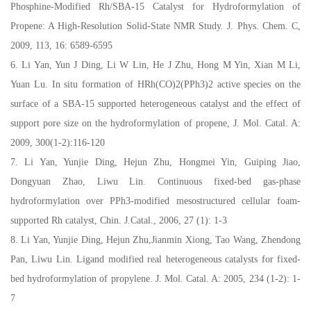
Phosphine-Modified Rh/SBA-15 Catalyst for Hydroformylation of
Propene: A High-Resolution Solid-State NMR Study. J. Phys. Chem. C,
2009, 113, 16: 6589-6595
6. Li Yan, Yun J Ding, Li W Lin, He J Zhu, Hong M Yin, Xian M Li,
Yuan Lu. In situ formation of HRh(CO)2(PPh3)2 active species on the
surface of a SBA-15 supported heterogeneous catalyst and the effect of
support pore size on the hydroformylation of propene, J. Mol. Catal. A:
2009, 300(1-2):116-120
7. Li Yan, Yunjie Ding, Hejun Zhu, Hongmei Yin, Guiping Jiao,
Dongyuan Zhao, Liwu Lin. Continuous fixed-bed gas-phase
hydroformylation over PPh3-modified mesostructured cellular foam-
supported Rh catalyst, Chin. J.Catal., 2006, 27 (1): 1-3
8. Li Yan, Yunjie Ding, Hejun Zhu,Jianmin Xiong, Tao Wang, Zhendong
Pan, Liwu Lin. Ligand modified real heterogeneous catalysts for fixed-
bed hydroformylation of propylene. J. Mol. Catal. A: 2005, 234 (1-2): 1-
7