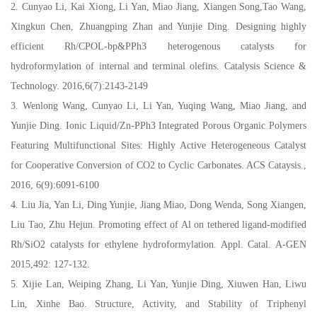
2. Cunyao Li, Kai Xiong, Li Yan, Miao Jiang, Xiangen Song,Tao Wang,
Xingkun Chen, Zhuangping Zhan and Yunjie Ding. Designing highly
efficient Rh/CPOL-bp&PPh3 heterogenous catalysts for
hydroformylation of internal and terminal olefins. Catalysis Science &
Technology. 2016,6(7):2143-2149
3. Wenlong Wang, Cunyao Li, Li Yan, Yuqing Wang, Miao Jiang, and
Yunjie Ding. Ionic Liquid/Zn-PPh3 Integrated Porous Organic Polymers
Featuring Multifunctional Sites: Highly Active Heterogeneous Catalyst
for Cooperative Conversion of CO2 to Cyclic Carbonates. ACS Cataysis.,
2016, 6(9):6091-6100
4. Liu Jia, Yan Li, Ding Yunjie, Jiang Miao, Dong Wenda, Song Xiangen,
Liu Tao, Zhu Hejun. Promoting effect of Al on tethered ligand-modified
Rh/SiO2 catalysts for ethylene hydroformylation. Appl. Catal. A-GEN
2015,492: 127-132.
5. Xijie Lan, Weiping Zhang, Li Yan, Yunjie Ding, Xiuwen Han, Liwu
Lin, Xinhe Bao. Structure, Activity, and Stability of Triphenyl