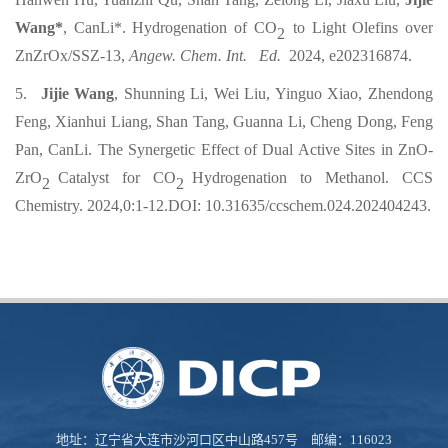
Wang*
, CanLi*. Hydrogenation of CO
to Light Olefins over
2
ZnZrOx/SSZ-13,
Angew. Chem. Int. Ed.
2024, e202316874
.
5.
Jijie Wang
, Shunning Li, Wei Liu, Yinguo Xiao, Zhendong
Feng, Xianhui Liang, Shan Tang, Guanna Li, Cheng Dong, Feng
Pan,
CanLi.
The Synergetic Effect of Dual Active Sites in ZnO-
ZrO
Catalyst for CO
Hydrogenation to Methanol. CCS
2
2
Chemistry. 2024,0:1-12.DOI: 10.31635/ccschem.024.202404243.
地址：辽宁省大连市沙河口区中山路457号 邮编：116023