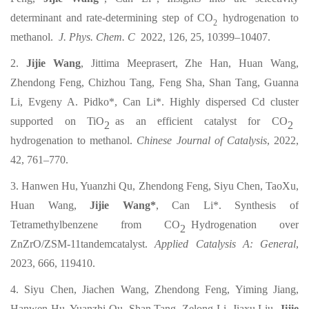
determinant and rate-determining step of CO
hydrogenation to
2
methanol.
J. Phys. Chem. C
2022, 126, 25, 10399–10407.
2.
Jijie Wang
, Jittima Meeprasert, Zhe Han, Huan Wang,
Zhendong Feng, Chizhou Tang, Feng Sha, Shan Tang, Guanna
Li, Evgeny A. Pidko*, Can Li*. Highly dispersed Cd cluster
supported on TiO
as an efficient catalyst for CO
2
2
hydrogenation to methanol.
Chinese Journal of Catalysis
, 2022,
42, 761–770.
3.
Hanwen Hu, Yuanzhi Qu, Zhendong Feng, Siyu Chen, TaoXu,
Huan Wang,
Jijie Wang*
, Can Li*. Synthesis of
Tetramethylbenzene from CO
Hydrogenation over
2
ZnZrO/ZSM-11tandemcatalyst.
Applied Catalysis A: General
,
2023, 666, 119410.
4.
Siyu Chen, Jiachen Wang, Zhendong Feng, Yiming Jiang,
Hanwen Hu, Yuanzhi Qu, Shan Tang, Zelong Li, Jiaxu Liu,
Jijie