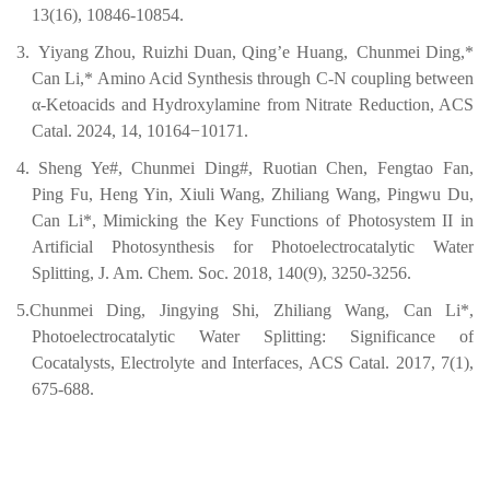
13(16), 10846-10854.
3.
Yiyang Zhou, Ruizhi Duan, Qing’e Huang,
Chunmei Ding
,*
Can Li,* Amino Acid Synthesis through C-N coupling between
α-Ketoacids and Hydroxylamine from Nitrate Reduction, ACS
Catal. 2024, 14, 10164−10171
.
4.
Sheng Ye#,
Chunmei Ding
#, Ruotian Chen, Fengtao Fan,
Ping Fu, Heng Yin, Xiuli Wang, Zhiliang Wang, Pingwu Du,
Can Li*, Mimicking the Key Functions of Photosystem II in
Artificial Photosynthesis for Photoelectrocatalytic Water
Splitting, J. Am. Chem. Soc. 2018, 140
(
9
)
, 3250-3256.
5.Chunmei Ding, Jingying Shi, Zhiliang Wang, Can Li*,
Photoelectrocatalytic Water Splitting: Significance of
Cocatalysts, Electrolyte and Interfaces, ACS Catal. 2017, 7(1),
675-688.