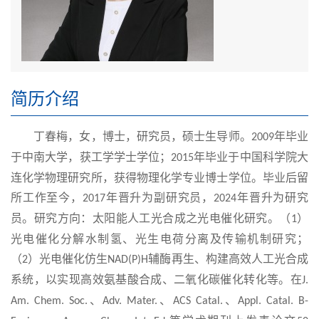
简历介绍
丁春梅，女，博士，研究员，硕士生导师。
年毕业
2
00
9
于中南大学，获工学学士学位；
年毕业于
中国
科学院大
2
01
5
连化学物理研究所，获得物理化学专业博士学位。毕业后留
所工作至今，
年晋升为副研究员，
年晋升为研究
2
01
7
2
0
24
员。研究方向：太阳能人工光合成之光电催化研究。（
）
1
光电催化分解水制氢、光生电荷分离及传输机制研究；
（
）光电催化仿生
辅酶再生、构建高效人工光合成
2
NAD(P)H
系统，以实现高效氨基酸合成、二氧化碳催化转化等。在
J.
、
、
、
Am. Chem. Soc.
Adv. Mater.
ACS Catal.
Appl. Catal. B-