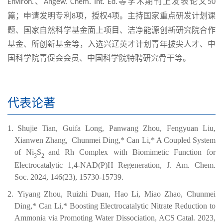
、
等学术期刊上发表论文
Environ.
Angew. Chem. Int. Ed.
50
篇；申请发明专利
项，授权
项。主持国家重点研发计划课
8
4
题、国家自然科学基金面上项目、洁净能源创新研究院合作
基金、所创新基金等，入选兴辽英才计划青年拔尖人才、中
国科学院青促会会员、中国科学院特聘研究骨干等。
代表论著
1.
Shujie Tian, Guifa Long, Panwang Zhou, Fengyuan Liu,
Xianwen Zhang,
Chunmei Ding
,* Can Li,* A Coupled System
of Ni
S
and Rh Complex with Biomimetic Function for
3
2
Electrocatalytic 1,4-NAD(P)H Regeneration, J. Am. Chem.
Soc. 2024, 146(23), 15730-15739.
2.
Yiyang Zhou, Ruizhi Duan, Hao Li, Miao Zhao,
Chunmei
Ding
,* Can Li,* Boosting Electrocatalytic Nitrate Reduction to
Ammonia via Promoting Water Dissociation, ACS Catal. 2023,