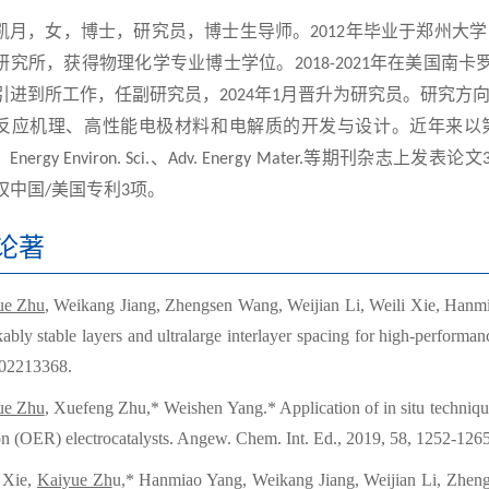
，女，博士，研究员，博士生导师。
年毕业于郑州大学
2
0
12
研究所，获得物理化学专业博士学位。
年在美国南卡
2018-2021
引进到所工作，任副研究员，
年
月
晋升为研究员。研究方
2
0
2
4
1
反应机理、高性能电极材料和电解质的开发与设计。近年来以
、
、
等期刊杂志上发表论文
Energy Environ. Sci.
Adv. Energy Mater.
权中国
美国专利
项。
/
3
论著
ue Zhu
, Weikang Jiang, Zhengsen Wang, Weijian Li, Weili Xie, Han
ably stable layers and ultralarge interlayer spacing for high-perform
202213368.
ue Zhu
, Xuefeng Zhu,* Weishen Yang.* Application of in situ techniqu
on (OER) electrocatalysts. Angew. Chem. Int. Ed., 2019, 58
,
1252-1265
 Xie,
Kaiyue Zh
u,* Hanmiao Yang, Weikang Jiang, Weijian Li, Zhen