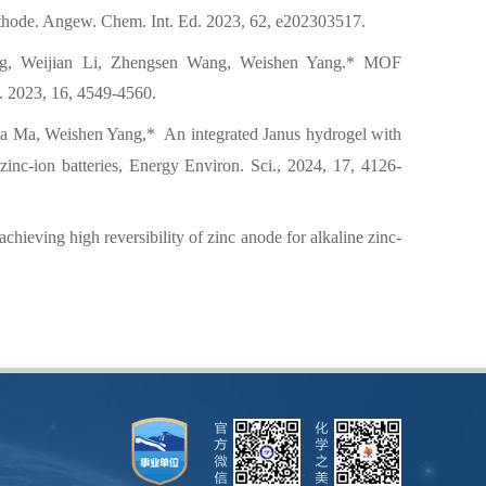
g cathode. Angew. Chem. Int. Ed. 2023, 62, e202303517.
ang, Weijian Li, Zhengsen Wang, Weishen Yang.* MOF
i. 2023, 16, 4549-4560.
xia Ma, Weishen Yang
,
*
An integrated Janus hydrogel with
zinc-ion batteries
,
Energy Environ. Sci., 2024, 17, 4126-
eving high reversibility of zinc anode for alkaline zinc-