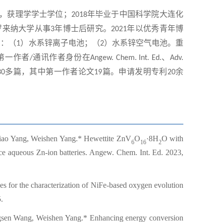
，获理学学士学位；
年毕业于
中国
科学院大连化
2
01
8
罗来纳大学从事
年博士后研究。
年以优秀青年博
3
2021
向：（
）水系锌离子电池；（
）水系锌空气电池。重
1
2
第一作者
通讯作者身份在
、
/
Angew. Chem. Int. Ed.
Adv.
多篇，其中第一作者论文
篇。申请发明专利
余
30
19
20
miao Yang, Weishen Yang.* Hewettite ZnV
O
·8H
O with
6
16
2
ance aqueous Zn-ion batteries. Angew. Chem. Int. Ed. 2023,
es for the characterization of NiFe-based oxygen evolution
.
gsen Wang, Weishen Yang.* Enhancing energy conversion