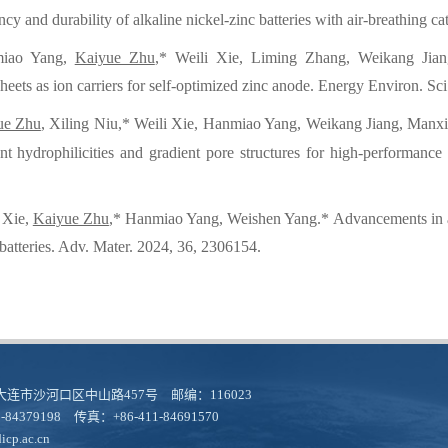
ency and durability of alkaline nickel-zinc batteries with air-breathin
iao Yang,
Kaiyue Zhu
,* Weili Xie, Liming Zhang, Weikang Ji
eets as ion carriers for self-optimized zinc anode. Energy Environ. Sc
ue Zhu
, Xiling Niu,* Weili Xie, Hanmiao Yang, Weikang Jiang, Man
ent hydrophilicities and gradient pore structures for high-performance 
i Xie,
Kaiyue Zhu
,* Hanmiao Yang, Weishen Yang.* Advancements in achi
batteries. Adv. Mater. 202
4
,
36,
2306154.
连市沙河口区中山路457号 邮编：116023
-84379198 传真：+86-411-84691570
cp.ac.cn