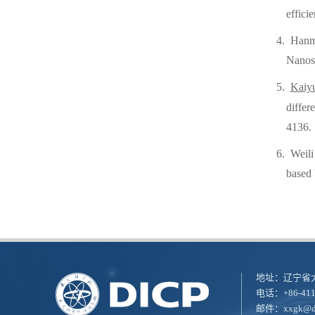
effici
4.
Hanm
Nanosh
5.
Kaiy
differ
4136
.
6.
W
eil
based 
地址：辽宁省大
电话：+86-411
邮件：
xxgk@di