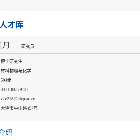
人才库
凯月
研究员
：博士研究生
：材料物理与化学
504组
411-84379137
y218@dicp.ac.cn
大连市中山路457号
介绍