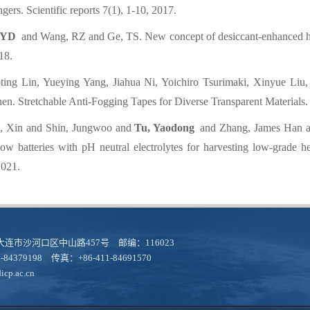
gers. Scientific reports 7(1), 1-10, 2017.
 YD
and Wang, RZ and Ge, TS. New concept of desiccant-enhanced 
18.
ting Lin, Yueying Yang, Jiahua Ni, Yoichiro Tsurimaki, Xinyue Li
n. Stretchable Anti-Fogging Tapes for Diverse Transparent Materials
n, Xin and Shin, Jungwoo and
Tu, Yaodong
and Zhang, James Han an
low batteries with pH neutral electrolytes for harvesting low-grade
2021.
连市沙河口区中山路457号 邮编：116023
-84379198 传真：+86-411-84691570
cp.ac.cn