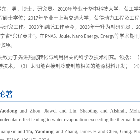
耀东，男，博士，研究员。
年毕业于华中科技大学，获工学
2
010
程硕士学位；
年毕业于上海交通大学，获得动力工程及工程
2
017
后研究工作。
年到所工作至今，
年晋升为副研究员，
2
023
2
023
2
辽宁省“兴辽英才”。在
等学术期刊
PNAS
,
J
oule
, Nano Energy, Energy
利
项。
5
力于先进热能转化与利用相关的科学及技术研究。包括：（1
碳技术；（3）太阳能直接制冷或制热相关的能源材料开发；（4
论著
Yaodong
and Zhou, Jiawei and Lin, Shaoting and Alshrah, Mo
olecular effect leading to water evaporation exceeding the thermal limi
Guangxin and
Tu, Yaodong
and Zhang, James H and Chen, Gang
.
Pho