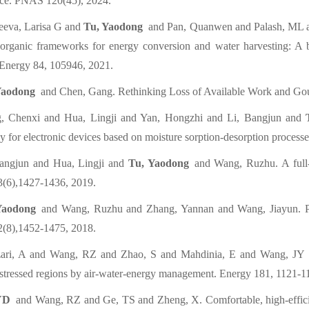
ace.
PNAS 120(45), 2024
.
eeva, Larisa G and
Tu, Yaodong
and Pan, Quanwen and Palash, ML an
organic frameworks for energy conversion and water harvesting: A b
Energy 84, 105946, 2021.
Yaodong
and Chen, Gang. Rethinking Loss of Available Work and Go
, Chenxi and Hua, Lingji and Yan, Hongzhi and Li, Bangjun and
gy for electronic devices based on moisture sorption-desorption process
Bangjun and Hua, Lingji and
Tu, Yaodong
and Wang, Ruzhu. A full-s
3(6),1427-1436, 2019.
Yaodong
and Wang, Ruzhu and Zhang, Yannan and Wang, Jiayun. Prog
2(8),1452-1475, 2018.
zari, A and Wang, RZ and Zhao, S and Mahdinia, E and Wang, JY
stressed regions by air-water-energy management. Energy 181, 1121
-
1
YD
and Wang, RZ and Ge, TS and Zheng, X. Comfortable, high-efficie