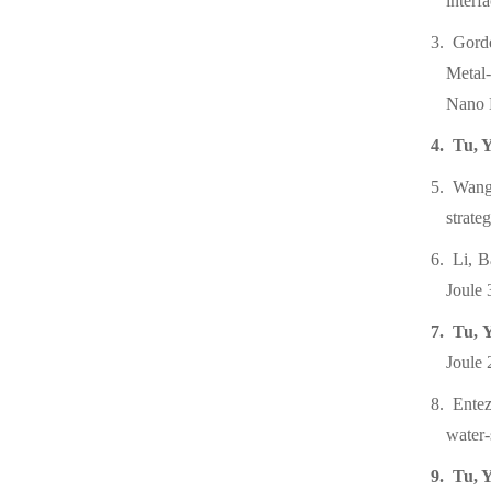
interf
3.
Gord
Metal-
Nano 
4.
Tu, 
5.
Wang
strate
6.
Li, 
Joule 
7.
Tu, 
Joule 
8.
Ente
water-
9.
Tu, 