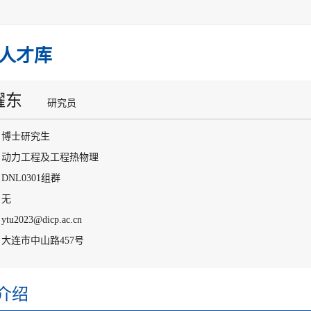
人才库
耀东
研究员
：博士研究生
：动力工程及工程热物理
DNL0301组群
：无
u2023@dicp.ac.cn
大连市中山路457号
介绍