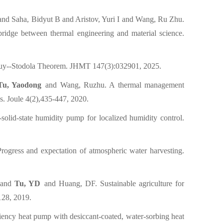
d Saha, Bidyut B and Aristov, Yuri I and Wang, Ru Zhu
.
ridge between thermal engineering and material science.
uy--Stodola Theorem. JHMT 147(3):032901, 2025.
Tu, Yaodong
and Wang, Ruzhu. A thermal management
es. Joule 4(2),435-447, 2020.
olid-state humidity pump for localized humidity control.
ress and expectation of atmospheric water harvesting.
 and
Tu, YD
and Huang, DF. Sustainable agriculture for
128, 2019.
ncy heat pump with desiccant-coated, water-sorbing heat