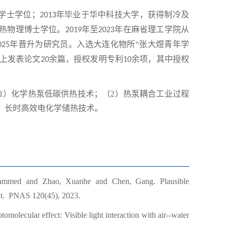
学士学位；
年毕业于华中科技大学，获得制冷及
2
013
热物理博士学位。
年至
年在麻省理工学院从
2
019
2
023
年晋升为研究员。入选大连化物所“张大煜青年学
025
上发表论文
余篇，授权发明专利
余项，其中授权
20
1
0
）化学热泵低碳供热技术；（2）热泵耦合工业过程
）长时高效电化学储热技术。
hammed and Zhao, Xuanhe and Chen, Gang. Plausible
t
.
PNAS 120(45), 2023.
tomolecular effect: Visible light interaction with air--water