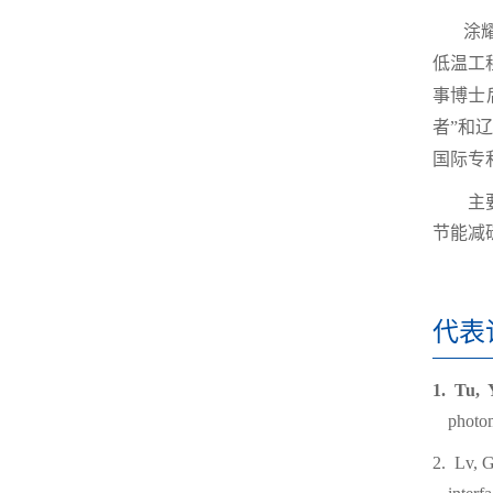
涂
低温工
事博士
者”和
国际专
主要致
节能减
代表
1.
Tu, 
photom
2.
Lv, 