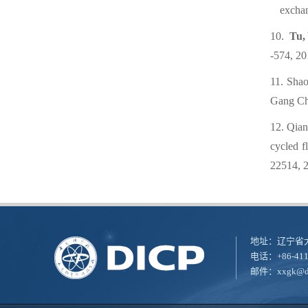
exchan
10.
Tu,
-574, 20
1
1
.
Shao
Gang Che
1
2. Qia
cycled f
22514, 
地址：辽宁省大
电话：+86-411
邮件：
xxgk@di