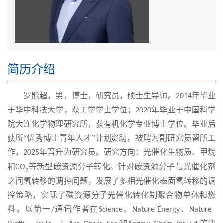
简历介绍
罗能超，男，博士，研究员，硕士生导师。
年毕业
2
0
14
于华中科技大学，获工学学士学位；
年毕业于
中国
科学
2
0
20
院大连化学物理研究所，获有机化学专业博士学位。毕业后
获所“优秀博士青年人才”计划资助，被聘为副研究员留所工
作，
年晋升为研究员。研究方向：光催化生物质、甲烷
2
0
25
和
等新型碳资源分子转化。针对碳资源分子与光催化剂
CO
2
之间氢转移的调控问题，发展了多相光催化表面氢转移的调
控策略，实现了碳资源分子光催化转化制聚合物单体和燃
料。
以第一
通讯作者在
、
、
/
Science
Nature Energy
N
at
ure