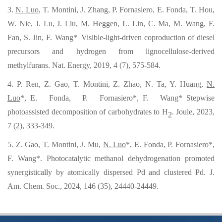
3.
N. Luo
, T. Montini, J. Zhang, P. Fornasiero, E. Fonda, T. Hou,
W. Nie, J. Lu, J. Liu, M. Heggen, L. Lin, C. Ma, M. Wang, F.
Fan, S. Jin, F. Wang
*
Visible-light-driven coproduction of diesel
precursors and hydrogen from lignocellulose-derived
methylfurans. Nat. Energy, 2019, 4 (7), 575-584.
4.
P. Ren, Z. Gao, T. Montini, Z. Zhao, N. Ta, Y. Huang,
N.
Luo
*,
E. Fonda, P. Fornasiero
*,
F. Wang
*
Stepwise
photoassisted decomposition of carbohydrates to H
. Joule, 2023,
2
7 (2), 333-349.
5.
Z. Gao, T. Montini, J. Mu,
N. Luo
*
, E. Fonda, P. Fornasiero
*
,
F. Wang
*
. Photocatalytic methanol dehydrogenation promoted
synergistically by atomically dispersed Pd and clustered Pd. J.
Am. Chem. Soc., 2024, 146 (35), 24440-24449.