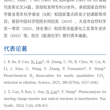
、
、
和
等期
Synth.
Joule
J
.
Am. Chem. Soc.
Angew. Chem. Int. Ed.
刊发表论文
篇，获授权发明专利
余件。承担国家自然科
24
10
学基金青年科学基金（
类）和国家重点研发计划课题等项
B
目
。
曾获中国科学院院长特别奖（
）、大连市自然科学
2019
奖一等奖（
，排名第
）和
闵恩泽能源化工奖青年进步
2023
2
奖（
）
等
。担任《
能源化学
》期刊青年编委
。
2025
代表论著
1.
P. Jin, P. Guo,
N. Luo
*
, H. Zhang, C. Ni, R. Chen, W. Liu, R.
Li, J. Xiao, G. Wang, F. Zhang, P. Fornasiero
*
, F. Wang
*
.
Photochemical H
dissociation for nearly quantitative CO
2
2
reduction to ethylene. Science, 2025, 389 (6764), 1037-1042.
2.
Z. Gao, P. Ren, L. Sun,
N. Luo
*
, F. Wang
*
Photocatalysts for
steering charge transfer and radical reactions in biorefineries. Nat.
Synth., 2024, 3 (4), 438-451.