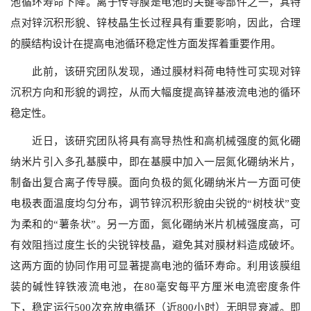
池循环寿命下降。离子传导膜是电池的关键零部件之一，其特
点对锌沉积形貌、锌枝晶生长过程具有重要影响，因此，合理
的膜结构设计在提高电池循环稳定性方面发挥着重要作用。
此前，该研究团队发现，通过膜材料荷电特性可实现对锌
沉积方向和形貌的调控，从而大幅度提高锌基液流电池的循环
稳定性。
近日，该研究团队将具有高导热性和高机械强度的氮化硼
纳米片引入多孔基膜中，即在基膜中加入一层氮化硼纳米片，
制备出复合离子传导膜。面向负极的氮化硼纳米片一方面可使
电极表面温度均匀分布，调节锌沉积形貌由尖锐的“树枝状”变
为柔和的“薯条状”。另一方面，氮化硼纳米片机械强度高，可
有效阻挡过度生长的尖锐锌枝晶，避免其对膜材料造成破坏。
这两方面的协同作用可显著提高电池的循环寿命。利用该膜组
装的碱性锌铁液流电池，在80毫安每平方厘米电流密度条件
下，稳定运行500次充放电循环（近800小时）无明显衰减。即