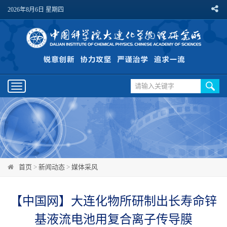
2026年8月6日 星期四
Toggle
navigation
首页
>
新闻动态
>
媒体采风
【中国网】大连化物所研制出长寿命锌
基液流电池用复合离子传导膜