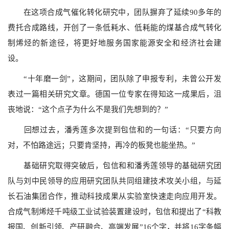
在这项合成气催化转化研究中，团队摒弃了延续90多年的
费托合成路线，开创了一条低耗水、低耗能的煤基合成气转化
制烯烃的新途径，将更好地服务国家能源安全和经济社会建
设。
“十年磨一剑”，这期间，团队除了申报专利，未曾公开发
表过一篇相关研究文章。德国一位专家在得知这一成果后，沮
丧地说：“这个点子为什么不是我们先想到的？”
回想过去，潘秀莲多次提到包信和的一句话：“只要方向
对，不怕路途远；只要肯坚持，再冷的板凳也能坐热。”
基础研究取得突破后，包信和和潘秀莲领导的基础研究团
队与刘中民领导的应用研究团队共同组建技术攻关小组，与延
长石油集团合作，推动科技成果从实验室快速走向应用开发。
合成气制烯烃千吨级工业试验装置建设时，包信和提出了“科教
报国、创新引领、产研融合、高端发展”16个字，并将16字条幅