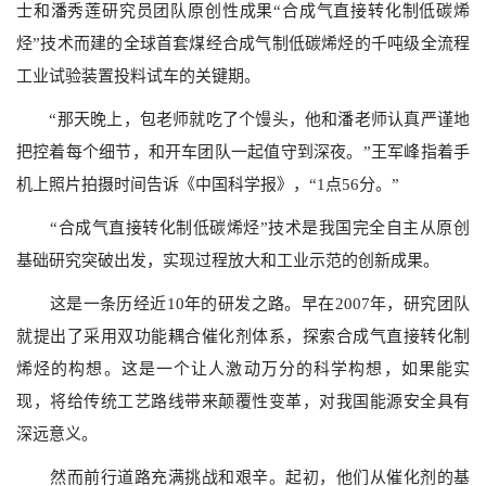
士和潘秀莲研究员团队原创性成果“合成气直接转化制低碳烯
烃”技术而建的全球首套煤经合成气制低碳烯烃的千吨级全流程
工业试验装置投料试车的关键期。
“那天晚上，包老师就吃了个馒头，他和潘老师认真严谨地
把控着每个细节，和开车团队一起值守到深夜。”王军峰指着手
机上照片拍摄时间告诉《中国科学报》，“1点56分。”
“合成气直接转化制低碳烯烃”技术是我国完全自主从原创
基础研究突破出发，实现过程放大和工业示范的创新成果。
这是一条历经近10年的研发之路。早在2007年，研究团队
就提出了采用双功能耦合催化剂体系，探索合成气直接转化制
烯烃的构想。这是一个让人激动万分的科学构想，如果能实
现，将给传统工艺路线带来颠覆性变革，对我国能源安全具有
深远意义。
然而前行道路充满挑战和艰辛。起初，他们从催化剂的基