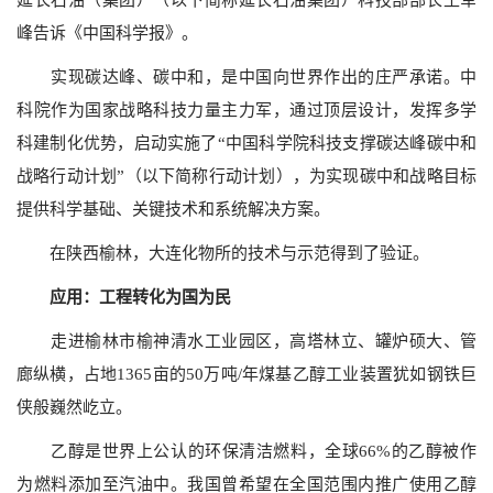
延长石油（集团）（以下简称延长石油集团）科技部部长王军
峰告诉《中国科学报》。
实现碳达峰、碳中和，是中国向世界作出的庄严承诺。中
科院作为国家战略科技力量主力军，通过顶层设计，发挥多学
科建制化优势，启动实施了“中国科学院科技支撑碳达峰碳中和
战略行动计划”（以下简称行动计划），为实现碳中和战略目标
提供科学基础、关键技术和系统解决方案。
在陕西榆林，大连化物所的技术与示范得到了验证。
应用：工程转化为国为民
走进榆林市榆神清水工业园区，高塔林立、罐炉硕大、管
廊纵横，占地1365亩的50万吨/年煤基乙醇工业装置犹如钢铁巨
侠般巍然屹立。
乙醇是世界上公认的环保清洁燃料，全球66%的乙醇被作
为燃料添加至汽油中。我国曾希望在全国范围内推广使用乙醇