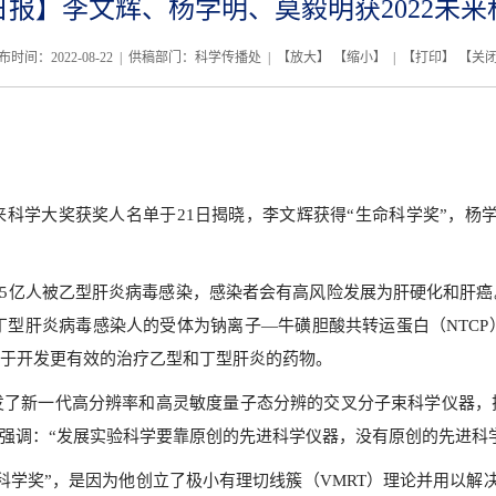
日报】李文辉、杨学明、莫毅明获2022未来
布时间：2022-08-22 | 供稿部门：科学传播处 | 【
放大
】 【
缩小
】 | 【
打印
】 【
关
来科学大奖获奖人名单于21日揭晓，李文辉获得“生命科学奖”，杨
5亿人被乙型肝炎病毒感染，感染者会有高风险发展为肝硬化和肝癌
和丁型肝炎病毒感染人的受体为钠离子—牛磺胆酸共转运蛋白（NTCP
于开发更有效的治疗乙型和丁型肝炎的药物。
新一代高分辨率和高灵敏度量子态分辨的交叉分子束科学仪器，
时强调：“发展实验科学要靠原创的先进科学仪器，没有原创的先进科
奖”，是因为他创立了极小有理切线簇（VMRT）理论并用以解决