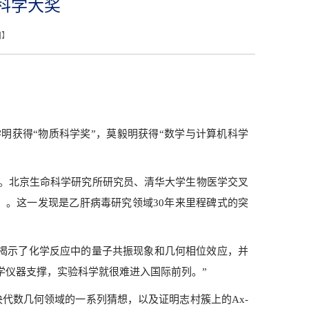
科学大奖
闭
】
学明获得“物质科学奖”，莫毅明获得“数学与计算机科学
。北京生命科学研究所研究员、清华大学生物医学交叉
）。这一发现是乙肝病毒研究领域30年来里程碑式的突
揭示了化学反应中的量子共振现象和几何相位效应，并
学仪器支撑，实验科学就很难进入国际前列。”
代数几何领域的一系列猜想，以及证明志村簇上的Ax-