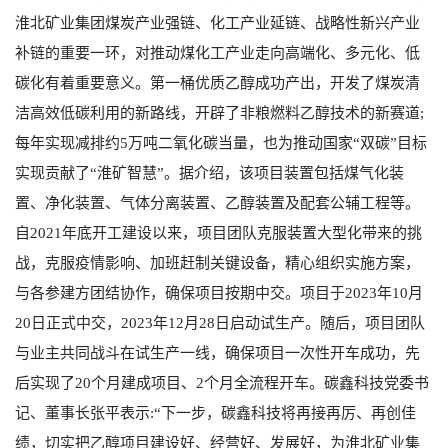
淮北矿业集团煤炭产业强链、化工产业延链、战略性新兴产业
补链的重要一环，对推动煤化工产业走向高端化、多元化、低
碳化有着重要意义。第一桶优质乙醇成功产出，开发了煤炭清
洁高效低碳利用的新路线，开辟了非粮燃料乙醇技术的新赛道;
每年实现减排约5万吨二氧化碳当量，也为推动国家“双碳”目标
实现贡献了“淮矿智慧”。据介绍，该项目装置包括煤气化装
置、净化装置、气体分离装置、乙醇装置及配套公辅工程等。
自2021年底开工建设以来，项目团队克服装置大型化带来的挑
战，克服疫情影响、加班赶制关键设备，精心组织实施方案，
与各参建方团结协作，确保项目按期中交。项目于2023年10月
20日正式中交，2023年12月28日启动试生产。随后，项目团队
与业主共同战斗在试生产一线，确保项目一次性开车成功，先
后实现了20个月建成项目、2个月全流程开车。碳鑫科技党委书
记、董事长张平表示:“下一步，碳鑫科技将再接再厉、再创佳
绩，切实把乙醇项目建设好、经营好、发展好，为淮北矿业集