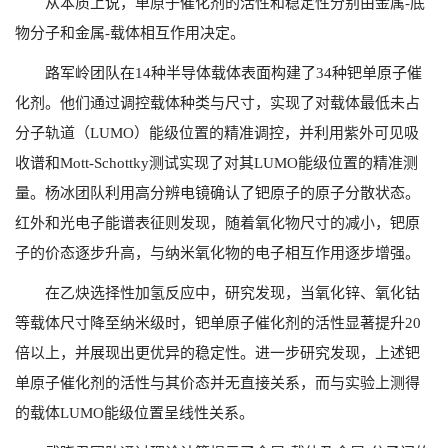
从本质上说，单原子催化剂的活性和稳定性分别由金属-底
物分子和金属-载体相互作用决定。
路军岭团队在14种半导体载体表面构建了34种钯单原子催
化剂。他们通过调控载体种类与尺寸，实现了对载体最低未占
分子轨道（LUMO）能级位置的精准调控，并利用紫外可见吸
收谱和Mott-Schottky测试实现了对其LUMO能级位置的精准测
量。杨冰团队利用高分辨电镜确认了钯原子的原子分散状态。
红外和光电子能谱表征则发现，随着氧化物尺寸的减小，钯原
子的价态逐步升高，与纳米氧化物的电子相互作用逐步增强。
在乙炔选择性加氢反应中，研究发现，当氧化锌、氧化钴
等载体尺寸降至纳米级时，钯单原子催化剂的活性显著提升20
倍以上，并展现出更优异的稳定性。进一步研究发现，上述钯
单原子催化剂的活性与其价态并无直接关系，而与实验上测得
的载体LUMO能级位置呈线性关系。