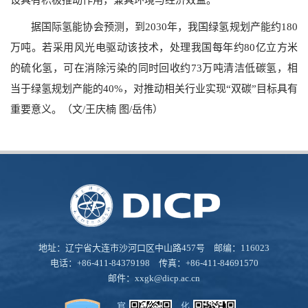
据国际氢能协会预测，到
2030
年，我国绿氢规划产能约
180
万吨。若采用风光电驱动该技术，处理我国每年约
80
亿立方米
的硫化氢，可在消除污染的同时回收约
73
万吨清洁低碳氢，相
当于绿氢规划产能的
40%
，对推动相关行业实现“双碳”目标具有
重要意义。
（文
/
王庆楠 图
/
岳伟
）
地址：辽宁省大连市沙河口区中山路457号 邮编：116023
电话：+86-411-84379198 传真：+86-411-84691570
邮件：
xxgk@dicp.ac.cn