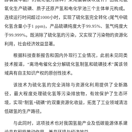
氧化生产硫磺、质子还原产氢和电化学池三个主体单元构成。
连续
运行时间超过
1000
小时，实现了
硫化氢完全转化 (
尾气中硫
化氢
含量小于
1 ppm)
，产品硫磺纯度
大于
99.95%
、氢气纯度
大
于
99.999%
。既消除了硫化氢的污染，又实现了污染物的资源化
利用，社会经济效益显著。
根据科技查新报告和国内外现行工业情况，此前未见同类
技术报道，“离场电催化全分解硫化氢制氢和硫磺技术”属该领
域具有自主知识产权的原创性技术。
该技术为硫化氢的完全消除与资源化利用提供了全新路
径，最大程度处理硫化氢等污染排放物，有效保护了生态环
境，实现“制氢
+
硫磺”的双重资源化收益，拓宽了工业领域清洁
低碳氢的生产路径。
与此同时，这项技术也对我国氢能产业及低碳能源体系建
设具有积极推动作用，兼具环境与经济效益。