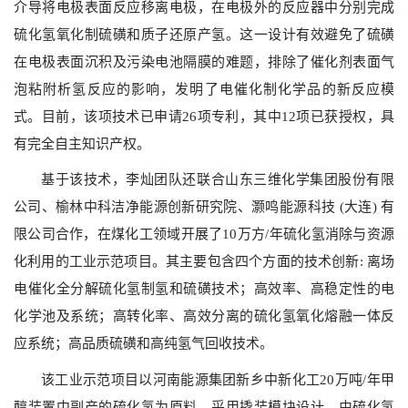
介导将电极表面反应移离电极，在电极外的反应器中分别完成
硫化氢氧化制硫磺和质子还原产氢。这一设计有效避免了硫磺
在电极表面沉积及污染电池隔膜的难题，排除了催化剂表面气
泡粘附析氢反应的影响，发明了电催化制化学品的新反应模
式。目前，该项技术已申请
26
项专利，其中
12
项已获授权，具
有完全自主知识产权。
基于该技术，李灿团队还联合山东三维化学集团股份有限
公司、榆林中科洁净能源创新研究院、灏鸣能源科技
(
大连
)
有
限公司合作，在煤化工领域开展了
10
万方
/
年硫化氢消除与资源
化利用的工业示范项目。其主要包含四个方面的技术创新
:
离场
电催化全分解硫化氢制氢和硫磺技术；高效率、高稳定性的电
化学池及系统；高转化率、高效分离的硫化氢氧化熔融一体反
应系统；高品质硫磺和高纯氢气回收技术。
该工业示范项目以河南能源集团新乡中新化工
20
万吨
/
年甲
醇装置中副产的硫化氢为原料，采用撬装模块设计，由硫化氢