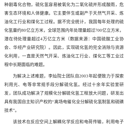
种剧毒化合物，硫化氢容易被氧化为二氧化硫并形成酸雨，危
害生态环境和人体健康。它主要伴生或副产于天然气开采、炼
油化工行业和煤化工过程。据不完全统计，我国每年处理的硫
化氢量约
80
亿立方米，全球范围内年处理量超过
700
亿立方米，
潜在待处理量超过
4
万亿立方米（数据来源：中国硫酸工业协
会、华经产业研究院）。因此，实现硫化氢的完全消除与资源
化利用，一直是天然气开采、炼油化工行业、煤化工等工业过
程中长期面临的难题。
为解决上述难题，李灿院士团队自
2003
年起便致力于探索
利用光、电等非常规手段分解硫化氢。经过十余年实验室研
发，团队成功解决了规模化分解硫化氢工程放大问题，研发出
具有我国自主知识产权的“离场电催化全分解硫化氢制氢和硫磺
技术”。
该技术在反应空间上解耦化学反应和电荷传输，利用电子