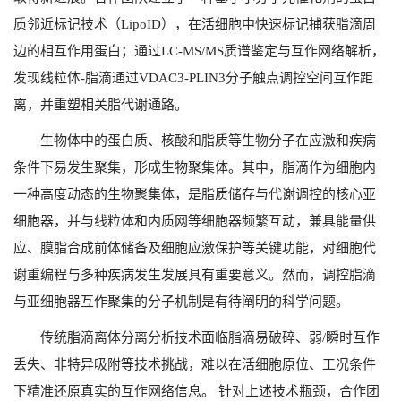
质邻近标记技术（
LipoID
），在活细胞中快速标记捕获脂滴周
边的相互作用蛋白；通过
LC-MS/MS
质谱鉴定与互作网络解析，
发现线粒体
-
脂滴通过
VDAC3-PLIN3
分子触点调控空间互作距
离，并重塑相关脂代谢通路。
生物体中的蛋白质、核酸和脂质等生物分子在应激和疾病
条件下易发生聚集，形成生物聚集体。其中，脂滴作为细胞内
一种高度动态的生物聚集体，是脂质储存与代谢调控的核心亚
细胞器，并与线粒体和内质网等细胞器频繁互动，兼具能量供
应、膜脂合成前体储备及细胞应激保护等关键功能，对细胞代
谢重编程与多种疾病发生发展具有重要意义。然而，调控脂滴
与亚细胞器互作聚集的分子机制是有待阐明的科学问题。
传统脂滴离体分离分析技术面临脂滴易破碎、弱
/
瞬时互作
丢失、非特异吸附等技术挑战，难以在活细胞原位、工况条件
下精准还原真实的互作网络信息。 针对上述技术瓶颈，合作团