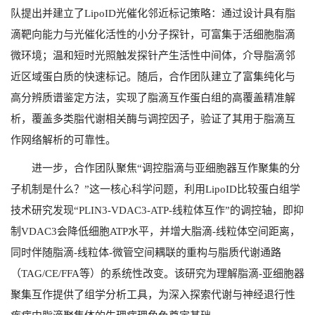
队提出并建立了
LipoID
光催化邻近标记策略：通过设计具有脂
滴靶向能力与光催化活性的小分子探针，可富集于活细胞脂滴
微环境；温和短时光照触发探针产生活性中间体，介导脂滴邻
近区域蛋白质的快速标记。随后，合作团队建立了富集纯化与
高分辨质谱鉴定方法，实现了脂滴互作蛋白组的高覆盖精准解
析，覆盖多类脂代谢相关酶与调控因子，验证了其用于脂滴互
作网络解析的可靠性。
进一步，合作团队聚焦“调控脂滴与亚细胞器互作聚集的分
子机制是什么？”这一核心科学问题，利用
LipoID
比较蛋白组学
技术研究发现“
PLIN3-VDAC3-ATP-
线粒体互作”的调控轴，即抑
制
VDAC3
会降低细胞
ATP
水平，并增大脂滴
-
线粒体空间距离，
同时伴随脂滴
-
线粒体
-
微管空间耦联的重构与脂质代谢通路
（
TAG/CE/FFA
等）的系统性改变。该研究为理解脂滴
-
亚细胞器
聚集互作提供了组学分析工具，为深入探索代谢与神经退行性