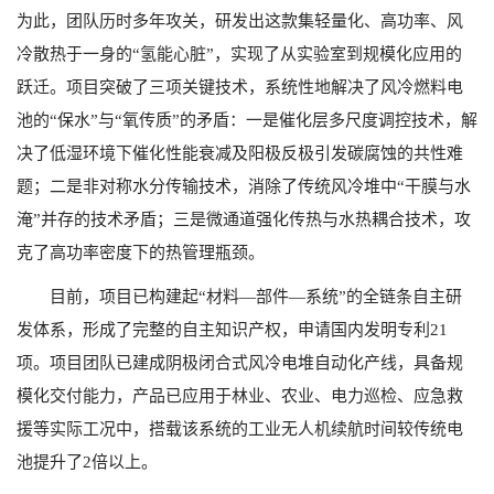
为此，团队历时多年攻关，研发出这款集轻量化、高功率、风
冷散热于一身的“氢能心脏”，实现了从实验室到规模化应用的
跃迁。项目突破了三项关键技术，系统性地解决了风冷燃料电
池的“保水”与“氧传质”的矛盾：一是催化层多尺度调控技术，解
决了低湿环境下催化性能衰减及阳极反极引发碳腐蚀的共性难
题；二是非对称水分传输技术，消除了传统风冷堆中“干膜与水
淹”并存的技术矛盾；三是微通道强化传热与水热耦合技术，攻
克了高功率密度下的热管理瓶颈。
目前，项目已构建起“材料—部件—系统”的全链条自主研
发体系，形成了完整的自主知识产权，申请国内发明专利
21
项。项目团队已建成阴极闭合式风冷电堆自动化产线，具备规
模化交付能力，产品已应用于林业、农业、电力巡检、应急救
援等实际工况中，搭载该系统的工业无人机续航时间较传统电
池提升了
2
倍以上。