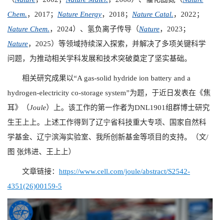
Chem.
，
2017
；
Nature Energy
，
2018
；
Nature Catal.
，
2022
；
Nature Chem.
，
2024
）、氢负离子传导（
Nature
，
2023
；
Nature
，
2025
）等领域持续深入探索，并解决了多项关键科学
问题，为推动相关学科发展和技术突破奠定了坚实基础。
相关研究成果以“
A gas-solid hydride ion battery and a
hydrogen-electricity co-storage system”
为题，于近日发表在《焦
耳》（
Joule
）上。该工作的第一作者为
DNL1901
组群博士研究
生王上上。上述工作得到了辽宁省科技重大专项、国家自然科
学基金、辽宁滨海实验室、我所创新基金等项目的支持。（文
/
图 张炜进、王上上）
文章链接：
https://www.cell.com/joule/abstract/S2542-
4351(26)00159-5