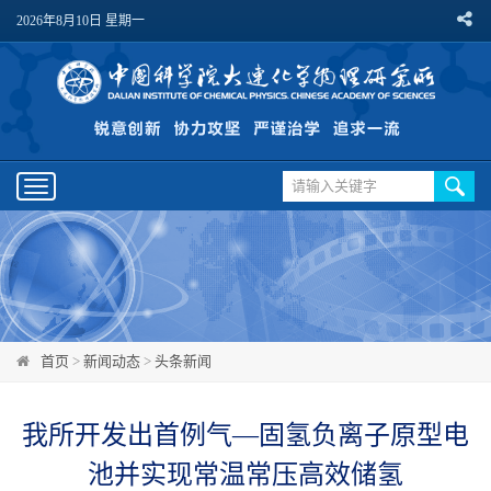
2026年8月10日 星期一
Toggle
navigation
首页
>
新闻动态
>
头条新闻
我所开发出首例气—固氢负离子原型电
池并实现常温常压高效储氢