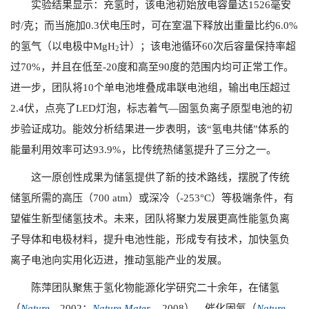
实验结果显示：充氢时，该电池初始放电容量达
1526
毫安
时
/
克；而当施加
0.3
伏电压时，可在室温下释放出重量比约
6.0%
的氢气（以电极中
MgH
计）；该电池循环
60
次后容量保持率超
2
过
70%
，并且在低至
-20
度和高至
90
度的范围内均可正常工作。
进一步，团队将
10
个单电池堆叠成串联电池组，输出电压超过
2.4
伏，点亮了
LED
灯泡，标志着气—固氢负离子原型电池的初
步验证成功。能效分析结果进一步表明，该“氢电共储”体系的
能量利用效率可达
93.9%
，比传统热储氢提升了三分之一。
这一原创性成果为
储氢提供了新的技术路线，摆脱了传统
储氢所需的高压（
700 atm
）或深冷（
-253°C
）等极端条件，有
望催生新型储氢技术。未来，团队将聚力发展更高性能氢负离
子导体和电极材料，提升电池性能，形成专有技术，加快氢负
离子电池向实用化迈进，推动氢能产业的发展。
陈萍团队聚焦于氢化物能源化学研究二十余年，在储氢
（
Nature
，
2002
；
Nature Mater.
，
2008
）、催化固氮（
Nature