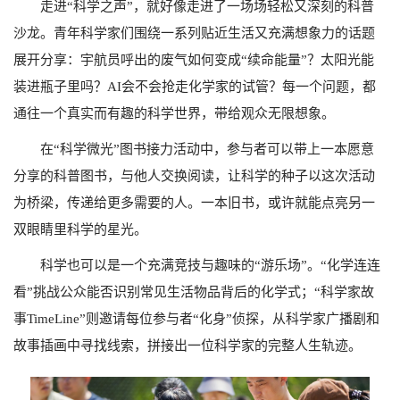
走进“科学之声”，就好像走进了一场场轻松又深刻的科普
沙龙。青年科学家们围绕一系列贴近生活又充满想象力的话题
展开分享：宇航员呼出的废气如何变成“续命能量”？太阳光能
装进瓶子里吗？
AI
会不会抢走化学家的试管？每一个问题，都
通往一个真实而有趣的科学世界，带给观众无限想象。
在“科学微光”图书接力活动中，参与者可以带上一本愿意
分享的科普图书，与他人交换阅读，让科学的种子以这次活动
为桥梁，传递给更多需要的人。一本旧书，或许就能点亮另一
双眼睛里科学的星光。
科学也可以是一个充满竞技与趣味的“游乐场”。“化学连连
看”挑战公众能否识别常见生活物品背后的化学式；“科学家故
事
TimeLine”
则邀请每位参与者“化身”侦探，从科学家广播剧和
故事插画中寻找线索，拼接出一位科学家的完整人生轨迹。