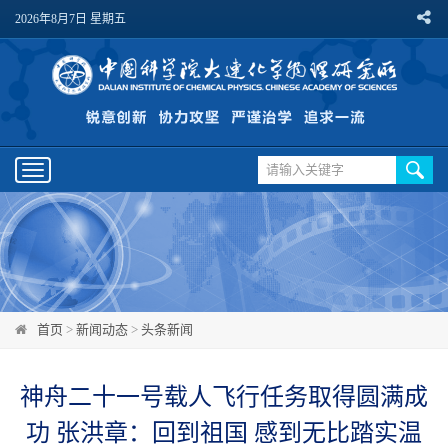
2026年8月7日 星期五
Toggle
navigation
首页
>
新闻动态
>
头条新闻
神舟二十一号载人飞行任务取得圆满成
功 张洪章：回到祖国 感到无比踏实温