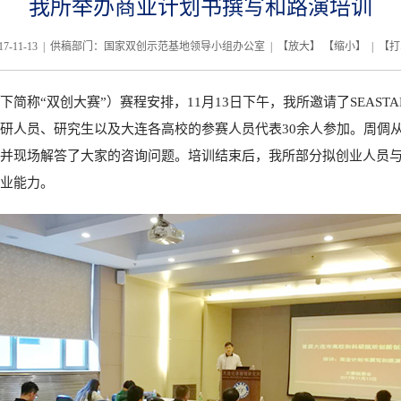
我所举办商业计划书撰写和路演培训
17-11-13 | 供稿部门：国家双创示范基地领导小组办公室 | 【
放大
】 【
缩小
】 | 【
打
下简称“双创大赛”）赛程安排，
11
月
13
日下午，我所邀请了
SEASTA
研人员、研究生以及大连各高校的参赛人员代表
30
余人参加。周倜
并现场解答了大家的咨询问题。培训结束后，我所部分拟创业人员
业能力。