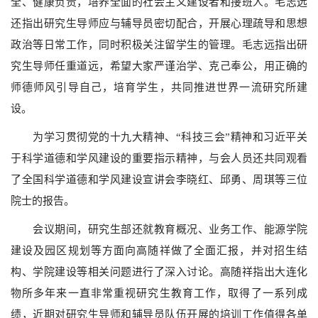
全、健康负责，培养全面的社会主义建设者和接班人。毛志远
还指出研究生导师应与辅导员密切配合，开展心理疏导和思想
政治等日常工作，同时积极关注留学生的管理。毛志远指出研
究生导师任重道远，希望大家严谨治学、克己奉公，用正确的
师德师风引导自己，培育学生，共同推进世界一流研究所建
设。
为学习贯彻党的十九大精神、“科技三会”精神和习近平关
于科学道德和学风建设的重要指示精神，与会人员还共同观看
了全国科学道德和学风建设宣讲会李晓红、邱勇、周琪等三位
院士的报告。
会议期间，研究生部还就教育概况、业务工作、能源学院
建设及园区规划等方面向高随祥做了全面汇报，并对招生结
构、学院建设等相关问题进行了深入讨论。高随祥指出大连化
物所多年来一直非常重视研究生教育工作，取得了一系列成
绩，近期对研究生导师和辅导员队伍开展的培训工作值得各单