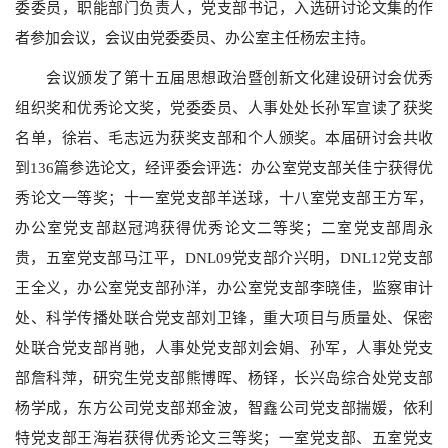
委委员，职能部门负责人，党支部书记，入选研讨论文集的作
者参加会议，会议由党委委员、办公室主任杨宏主持。
会议颁发了第十五届思想政治暨创新文化建设研讨会优秀
组织奖和优秀论文奖，党委委员、人事处处长孙军宣读了获奖
名单，徐岩、毛志远为获奖支部和个人颁奖。本届研讨会共收
到
136
篇参选论文，经评委会评选：办公室党支部关佳宁获得优
秀论文一等奖；十一室党支部羊送球，十八室党支部王方军，
办公室党支部赵冠鸿获得优秀论文二等奖；二室党支部周永
贵，五室党支部马江平，
DNL09
党支部介兴明，
DNL12
党支部
王全义，办公室党支部孙洋，办公室党支部李晓佳，监察审计
处、科学传播处联合党支部刘卫锋，重大项目与质量处、保密
处联合党支部肖驰，人事处党支部刘会娟、孙军，人事处党支
部詹科萍，研究生党支部熊博晖、杨铎，长兴岛综合处党支部
杨学成，东方公司党支部郑金波，智鑫公司党支部揣媛，依利
特党支部王海岩获得优秀论文三等奖；一室党支部、五室党支