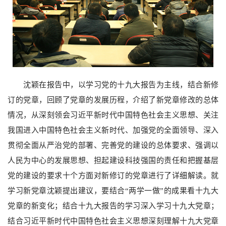
沈颖在报告中，以学习党的十九大报告为主线，结合新修
订的党章，回顾了党章的发展历程，介绍了新党章修改的总体
情况，从深刻领会习近平新时代中国特色社会主义思想、关注
我国进入中国特色社会主义新时代、加强党的全面领导、深入
贯彻全面从严治党的部署、完善党的建设的总体要求、强调以
人民为中心的发展思想、担起建设科技强国的责任和把握基层
党的建设的要求十个方面对新修订的党章进行了详细解读。就
学习新党章沈颖提出建议，要结合“两学一做”的成果看十九大
党章的新变化；结合十九大报告的学习深入学习十九大党章；
结合习近平新时代中国特色社会主义思想深刻理解十九大党章