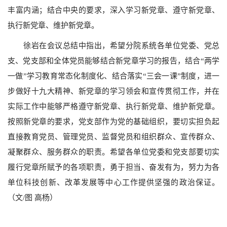
丰富内涵；结合中央的要求，深入学习新党章、遵守新党章、
执行新党章、维护新党章。
徐岩在会议总结中指出，希望分院系统各单位党委、党总
支、党支部和全体党员能够结合新党章学习的报告，结合“两学
一做”学习教育常态化制度化、结合落实“三会一课”制度，进一
步做好十九大精神、新党章的学习领会和宣传贯彻工作，并在
实际工作中能够严格遵守新党章、执行新党章、维护新党章。
按照新党章的要求，党支部作为党的基础组织，要切实担负起
直接教育党员、管理党员、监督党员和组织群众、宣传群众、
凝聚群众、服务群众的职责。希望各单位党委和党支部要切实
履行党章所赋予的各项职责，勇于担当、奋发有为，努力为各
单位科技创新、改革发展等中心工作提供坚强的政治保证。
（文/图 高杨）