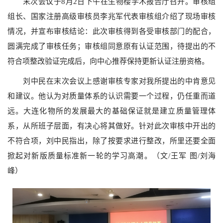
末次会议于
8
月
2
日下午在生物楼学术报告厅召开。审核组
组长、国家注册高级审核员李兆军代表审核组介绍了现场审核
情况，并宣布审核结论：此次审核得到各受审核部门的配合，
圆满完成了审核任务；审核组同意原有认证范围，待提出的不
符合项整改验证完成后，向中心推荐保持更新认证注册资格。
刘中民在末次会议上感谢审核专家对我所提出的中肯意见
和建议。他认为对质量体系的认识需要一个过程，仍任重而道
远。大连化物所的发展最大的基础保证就是建立质量管理体
系，从所班子层面，有决心将其做好。针对此次审核中开出的
不符合项，刘中民指出，除了按要求进行整改，所里还要全面
掀起对新版质量标准新一轮的学习高潮。（文
/
王军
图
/
刘海
峰）