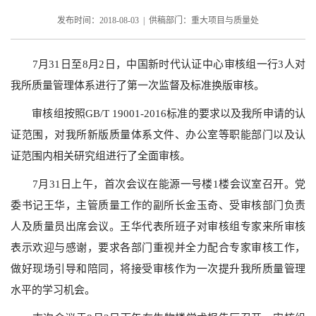
发布时间：2018-08-03 | 供稿部门：重大项目与质量处
7
月
31
日至
8
月
2
日，中国新时代认证中心审核组一行
3
人对
我所质量管理体系进行了第一次监督及标准换版审核。
审核组按照
GB/T 19001-2016
标准的要求以及我所申请的认
证范围，对我所新版质量体系文件、办公室等职能部门以及认
证范围内相关研究组进行了全面审核。
7
月
31
日上午，首次会议在能源一号楼
1
楼会议室召开。党
委书记王华，主管质量工作的副所长金玉奇、受审核部门负责
人及质量员出席会议。王华代表所班子对审核组专家来所审核
表示欢迎与感谢，要求各部门重视并全力配合专家审核工作，
做好现场引导和陪同，将接受审核作为一次提升我所质量管理
水平的学习机会。