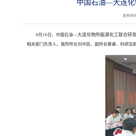
中国石油—大连化
发布时间
8
1
6
—大连化物所能源化工联合研
月
日，中国石油
相关部门负责人，我所所长刘中民
、副所长蔡睿、
科研及