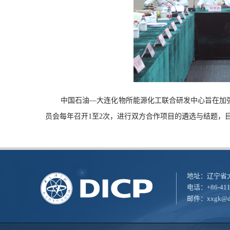
中国石油
—大连化物所能源化工联合研发中心
旨在加
员会每年召开
1至2
次，进行双方合作项目的遴选与结题，
地址：辽宁省大
电话：+86-411
邮件：
xxgk@di