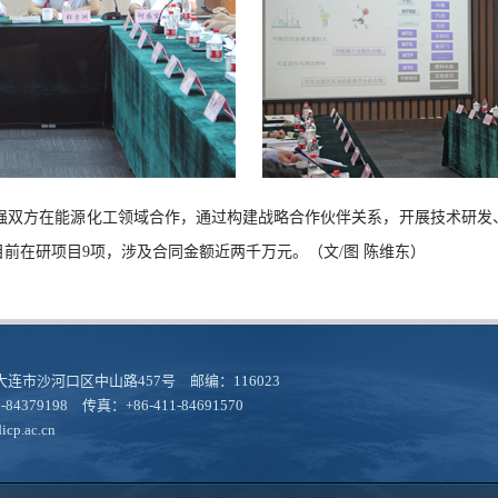
强
双方在能源化工领域合作，
通过
构建战略合作伙伴关系，
开展技术研发
目前在研项目
9
项，涉及合同金额近
两
千万元。（文/
图
陈维东
）
连市沙河口区中山路457号 邮编：116023
-84379198 传真：+86-411-84691570
cp.ac.cn