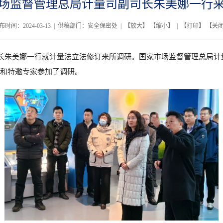
场监督管理总局计量司副司长朱美娜一行
布时间：2024-03-13 | 供稿部门：安全保密处 | 【
放大
】 【
缩小
】 | 【
打印
】 【
关
长朱美娜一行就计量法立法修订来所调研。国家市场监督管理总局计
和特邀专家参加了调研。