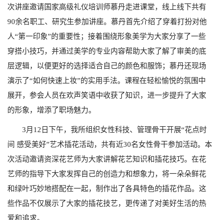
次讲座
邀请国家高级礼仪培训师慕丹走进课堂，线上线下共有
90
余名职工、研究生参加讲座。慕丹首先介绍了穿着打扮对他
人“第一印象”的重要性；接着围绕形象美学为大家分享了一些
穿搭小技巧，并通过美学的专业内容帮助大家了解了审美的底
层逻辑，以便更好的选择适合自己的颜色和服饰；慕丹还现场
演示了“如何快速上妆”的实用手法。课程在轻松愉悦的氛围中
展开，参会人员在欢声笑语中收获了知识，进一步提升了大家
的形象，增添了职场魅力。
3
月
12
日下午，我所组织女性科技、管理骨干开展“花点时
间 感受美好”艺术插花活动，共有近
30
名女性骨干参加活动。本
次活动邀请资深花艺师为大家讲解花艺知识和插花技巧。在花
艺师的指导下大家发挥自己的创造力和想象力，将一朵朵鲜花
和绿叶巧妙地搭配在一起，制作出了各具特色的插花作品。这
些作品不仅展示了大家的插花技艺，更传递了对美好生活的热
爱和追求。