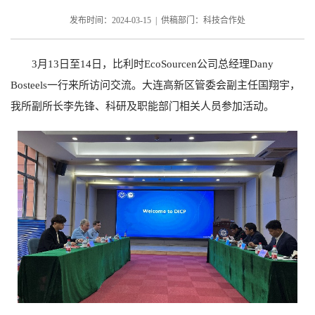
发布时间：2024-03-15 | 供稿部门：科技合作处
3
月
13
日至
14
日，比利时
EcoSourcen
公司总经理
Dany
Bosteels
一行来所访问交流。大连高新区管委会副主任国翔宇，
我所副所长李先锋、科研及职能部门相关人员参加活动。