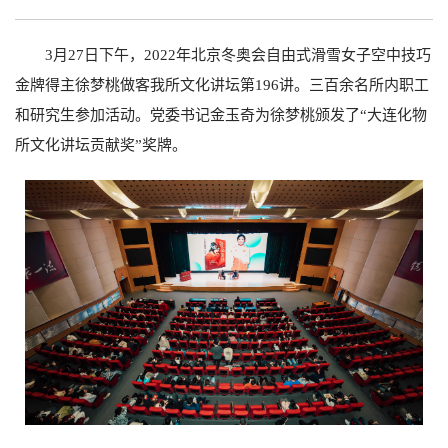
3
月
27
日下午，
2022
年北京冬奥会自由式滑雪女子空中技巧
金牌得主徐梦桃做客我所文化讲坛第
196
讲。三百余名所内职工
和研究生参加活动。党委书记金玉奇为徐梦桃颁发了“大连化物
所文化讲坛贡献奖”奖牌。