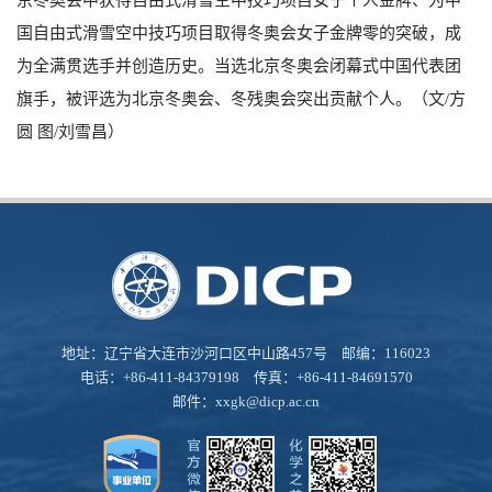
国自由式滑雪空中技巧项目取得冬奥会女子金牌零的突破，成
为全满贯选手并创造历史。当选北京冬奥会闭幕式中国代表团
旗手，被评选为北京冬奥会、冬残奥会突出贡献个人。（文
/
方
圆 图
/
刘雪昌）
地址：辽宁省大连市沙河口区中山路457号 邮编：116023
电话：+86-411-84379198 传真：+86-411-84691570
邮件：
xxgk@dicp.ac.cn