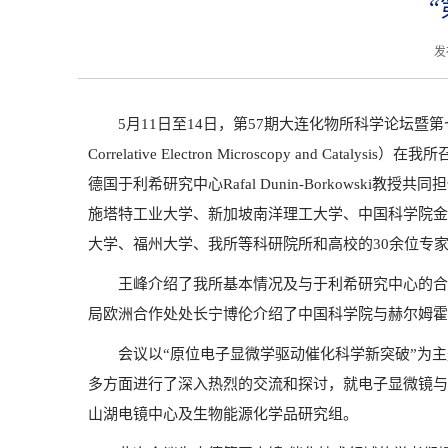
发
5
月
11
日至
14
日，第
57
期大连化物所科学论坛暨第
Correlative Electron Microscopy and Catalysis
）在我所
德国于利希研究中心
Rafal Dunin-Borkowski
教授共同担
施塔特工业大学、新加坡南洋理工大学、中国科学院金
大学、福州大学、我所等科研院所和高校的
30
余位专
王峰介绍了我所基本情况及与于利希研究中心的合
局欧洲合作处处长宁博伦介绍了中国科学院与赫尔姆霍
会议以“原位电子显微学驱动催化科学新突破”为
多方面进行了深入热烈的交流和探讨，就电子显微镜与
山湖电镜中心及生物能源化学品研究组。