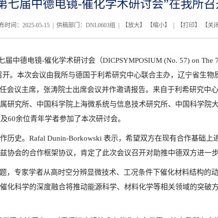
“第七届中德电镜-催化学术研讨会”在我所召
布时间：2025-05-15 | 供稿部门：​DNL0603组 | 【
放大
】 【
缩小
】 | 【
打印
】 【
关
七届中德电镜
-
催化学术研讨会（
DICPSYMPOSIUM (No. 57) on The 7t
召开。本次会议由我所与德国于利希研究中心联合主办，辽宁省生物
任会议主席，张涛院士出席会议并作邀请报告。来自于利希研究中
属研究所、中国科学院上海微系统与信息技术研究所、中国科学院
家及
60
余位青年学者参加了本次研讨会。
作历史。
Rafal Dunin-Borkowski
表示，希望双方在现有合作基础上
兹协会的合作框架协议，肯定了此次会议召开对助推中德双方进一
主题，专家学者从高时空分辨显微技术、工况条件下催化材料结构的
催化科学的深度融合将推动能源科学、材料化学等相关领域的突破