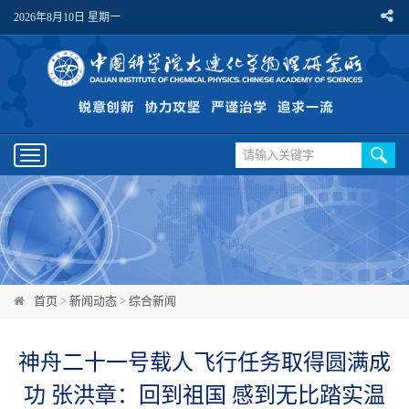
2026年8月10日 星期一
Toggle
navigation
首页
>
新闻动态
>
综合新闻
神舟二十一号载人飞行任务取得圆满成
功 张洪章：回到祖国 感到无比踏实温