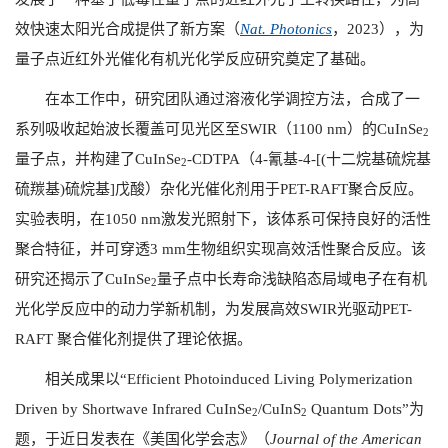
效快速太阳光合成提供了新方案（
Nat. Photonics
，2023
），为
量子点近红外光催化有机光化学反应研究奠定了基础。
在本工作中，研究团队通过溶液化学调控方法，合成了一
系列吸收起始波长覆盖可见光区至
SWIR
（
1100 nm
）的
CuInSe
2
量子点，并构建了
CuInSe
-CDTPA
（
4-
氰基
-4-[(
十二烷基硫烷基
2
硫羰基
)
硫烷基
]
戊酸）杂化光催化剂用于
PET-RAFT
聚合反应。
实验表明，在
1050 nm
激发光照射下，该体系可保持良好的活性
聚合特征，并可穿透
3 mm
生物组织实现高效活性聚合反应。该
研究还揭示了
CuInSe
量子点中长寿命浅缺陷态局域电子在有机
2
光化学反应中的动力学新机制，为发展高效
SWIR
光驱动
PET-
RAFT
聚合催化剂提供了理论依据。
相关成果以“
Efficient Photoinduced Living Polymerization
Driven by Shortwave Infrared CuInSe
/CuInS
Quantum Dots”
为
2
2
题，于近日发表在《美国化学会志》（
Journal of the American