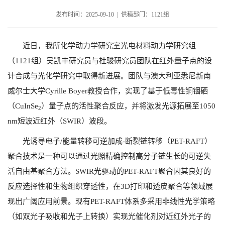
发布时间：2025-09-10 | 供稿部门：1121组
近日，我所化学动力学研究室光电材料动力学研究组
（
1121
组）吴凯丰研究员与杜骏研究员团队在红外量子点的设
计合成与光化学研究中取得新进展。团队与澳大利亚悉尼新南
威尔士大学
Cyrille Boyer
教授合作，实现了基于低毒性铜铟硒
（
CuInSe
）量子点的活性聚合反应，并将激发光源拓展至
1050
2
nm
短波近红外（
SWIR
）波段。
光诱导电子
/
能量转移可逆加成
-
断裂链转移（
PET-RAFT
）
聚合技术是一种可以通过光照精确控制高分子链生长的可逆失
活自由基聚合方法。
SWIR
光驱动的
PET-RAFT
聚合因其良好的
反应选择性和生物组织穿透性，在
3D
打印和透皮聚合等领域展
现出广阔应用前景。现有
PET-RAFT
体系多采用非线性光学策略
（如双光子吸收和光子上转换）实现光催化剂对近红外光子的