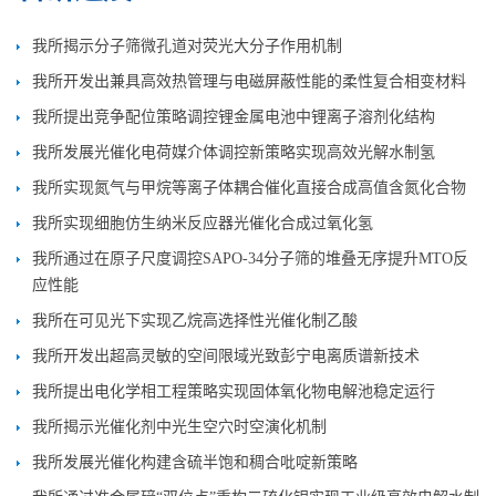
我所揭示分子筛微孔道对荧光大分子作用机制
我所开发出兼具高效热管理与电磁屏蔽性能的柔性复合相变材料
我所提出竞争配位策略调控锂金属电池中锂离子溶剂化结构
我所发展光催化电荷媒介体调控新策略实现高效光解水制氢
我所实现氮气与甲烷等离子体耦合催化直接合成高值含氮化合物
我所实现细胞仿生纳米反应器光催化合成过氧化氢
我所通过在原子尺度调控SAPO-34分子筛的堆叠无序提升MTO反
应性能
我所在可见光下实现乙烷高选择性光催化制乙酸
我所开发出超高灵敏的空间限域光致彭宁电离质谱新技术
我所提出电化学相工程策略实现固体氧化物电解池稳定运行
我所揭示光催化剂中光生空穴时空演化机制
我所发展光催化构建含硫半饱和稠合吡啶新策略