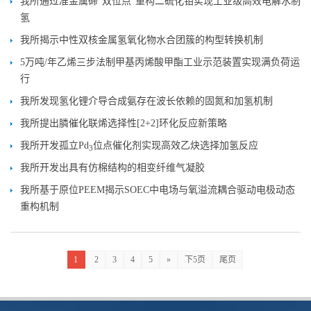
我所通过准金属碲“双位点”重构二硫化钼实现工业级高效电解水制
氢
我所揭示中性双核金属氢氧化物水合团簇的构型转换机制
5万吨/年乙烯三步法制甲基丙烯酸甲酯工业示范装置实现满负荷运
行
我所发现氢化锂介导合成氨存在波长依赖的固氮和加氢机制
我所提出膦催化联烯选择性[2+2]环化反应新策略
我所开发孤立Pd
位点催化剂实现高效乙炔选择加氢反应
3
我所开发出具有仿棉结构的相变纤维气凝胶
我所基于原位PEEM揭示SOEC中电场与氧溢流耦合驱动电极动态
重构机制
1
2
3
4
5
»
下5页
尾页