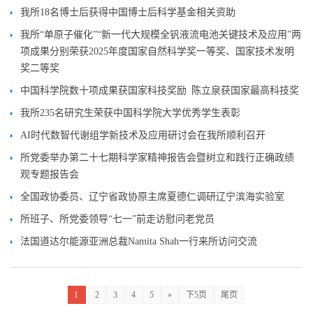
我所18名博士后获得中国博士后科学基金相关资助
我所“单原子催化”“新一代大规模全钒液流电池关键技术及应用”两
项成果分别荣获2025年度国家自然科学奖一等奖、国家技术发明
奖二等奖
中国科学院数十项成果获国家科技奖励 陈立泉获国家最高科技奖
我所235名研究生荣获中国科学院大学优秀学生表彰
AI时代数智代谢组学新技术及应用研讨会在我所顺利召开
所党委举办第二十七期科学家精神报告会暨树立和践行正确政绩
观专题报告会
全国政协委员、辽宁省政协原主席夏德仁调研辽宁滨海实验室
所班子、所党委领导“七一”前走访慰问老党员
法国道达尔能源亚洲总裁Namita Shah一行来所访问交流
1
2
3
4
5
»
下5页
尾页