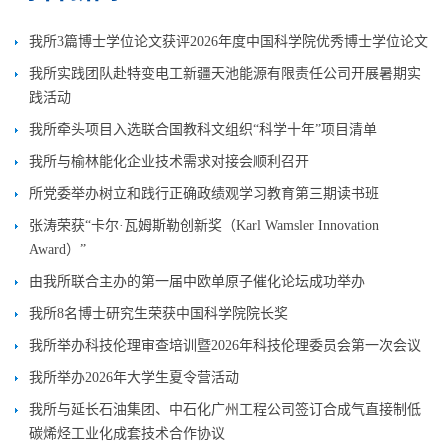
我所3篇博士学位论文获评2026年度中国科学院优秀博士学位论文
我所实践团队赴特变电工新疆天池能源有限责任公司开展暑期实
践活动
我所牵头项目入选联合国教科文组织“科学十年”项目清单
我所与榆林能化企业技术需求对接会顺利召开
所党委举办树立和践行正确政绩观学习教育第三期读书班
张涛荣获“卡尔·瓦姆斯勒创新奖（Karl Wamsler Innovation
Award）”
由我所联合主办的第一届中欧单原子催化论坛成功举办
我所8名博士研究生荣获中国科学院院长奖
我所举办科技伦理审查培训暨2026年科技伦理委员会第一次会议
我所举办2026年大学生夏令营活动
我所与延长石油集团、中石化广州工程公司签订合成气直接制低
碳烯烃工业化成套技术合作协议