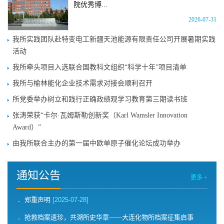
院优秀博...
2026-07-31
我所实践团队赴特变电工新疆天池能源有限责任公司开展暑期实践
活动
我所牵头项目入选联合国教科文组织“科学十年”项目清单
我所与榆林能化企业技术需求对接会顺利召开
所党委举办树立和践行正确政绩观学习教育第三期读书班
张涛荣获“卡尔·瓦姆斯勒创新奖（Karl Wamsler Innovation
Award）”
由我所联合主办的第一届中欧单原子催化论坛成功举办
通知公告
更多 +
郑重声明
[2025-07-28]
抢救档案遗珍，共溯所史华章——大连化物所档案征集启事