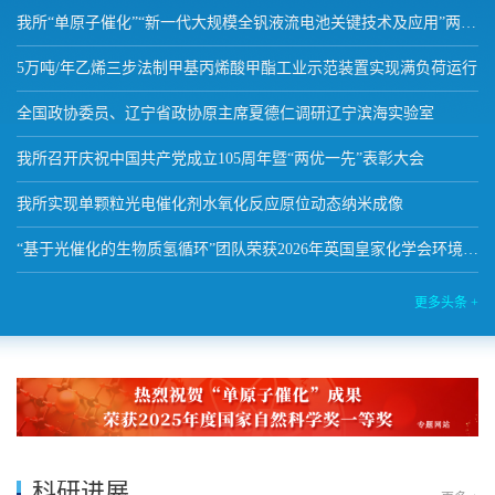
我所“单原子催化”“新一代大规模全钒液流电池关键技术及应用”两项成果分别荣获2025年度国家自然科学奖一等奖、国家技术发明奖二等奖
5万吨/年乙烯三步法制甲基丙烯酸甲酯工业示范装置实现满负荷运行
全国政协委员、辽宁省政协原主席夏德仁调研辽宁滨海实验室
我所召开庆祝中国共产党成立105周年暨“两优一先”表彰大会
我所实现单颗粒光电催化剂水氧化反应原位动态纳米成像
“基于光催化的生物质氢循环”团队荣获2026年英国皇家化学会环境、可持续发展与能源地平线奖
更多头条 +
科研进展