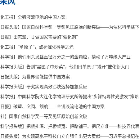
采风
国化工报】全钒液流电池的中国方案
日报头版】国家自然科学奖一等奖见证原始创新突破——为催化科学烙下
日报】田志坚：甘做国家需要的“催化剂”
化工报】“单原子”，点亮催化科学之光
国科学报】他们用头发丝直径万分之一的金颗粒，撬动了万吨级大产业
科学报头版】告别“黑匣子中炒菜”，他们用单原子“撬开”催化新大门
宁日报头版】为世界储能提供中国方案
国科学报头版】研究实现高效乙炔选择加氢反应
科学报】中国科学院大连化学物理研究所等提出“步骤特异性光激发”策略
明日报】破壁、突围、领航——全钒液流电池的中国方案
华社】国家自然科学奖一等奖见证原始创新突破
国科学报头版】把根扎深、把桥架宽、把路铺平、把尺立准——科技界代