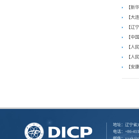
【大连
【辽宁
【中国
【人民
【安
地址：辽宁省大
电话：+86-411
邮件：
xxgk@di