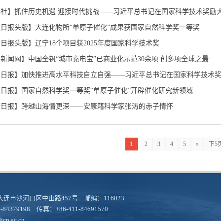
日报头版】大连化物所“单原子催化”成果获国家自然科学奖一等奖
日报头版】辽宁18个项目获2025年度国家科学技术奖
新闻网】中国全钒“城市充电宝”已商业化示范30余项 创多项全球之最
日报】国家自然科学奖一等奖“单原子催化”开辟催化研究新领域
康日报】跨越山海情更深——安康籍科学家张涛的赤子情怀
1
2
3
4
5
»
下5
连市沙河口区中山路457号 邮编：116023
-84379198 传真：+86-411-84691570
cp.ac.cn