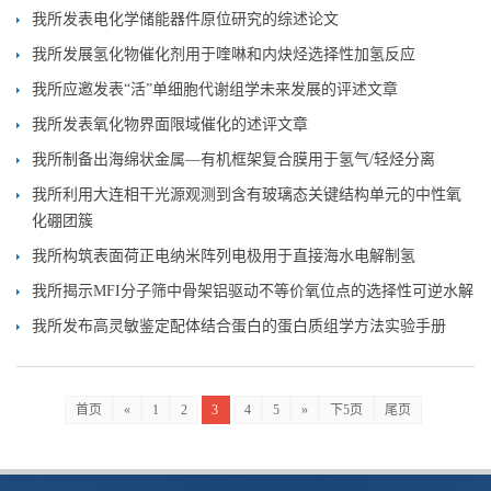
我所发表电化学储能器件原位研究的综述论文
我所发展氢化物催化剂用于喹啉和内炔烃选择性加氢反应
我所应邀发表“活”单细胞代谢组学未来发展的评述文章
我所发表氧化物界面限域催化的述评文章
我所制备出海绵状金属—有机框架复合膜用于氢气/轻烃分离
我所利用大连相干光源观测到含有玻璃态关键结构单元的中性氧
化硼团簇
我所构筑表面荷正电纳米阵列电极用于直接海水电解制氢
我所揭示MFI分子筛中骨架铝驱动不等价氧位点的选择性可逆水解
我所发布高灵敏鉴定配体结合蛋白的蛋白质组学方法实验手册
首页
«
1
2
3
4
5
»
下5页
尾页