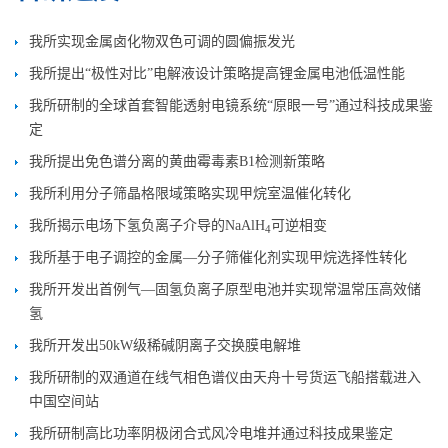
我所实现金属卤化物双色可调的圆偏振发光
我所提出“极性对比”电解液设计策略提高锂金属电池低温性能
我所研制的全球首套智能透射电镜系统“原眼一号”通过科技成果鉴
定
我所提出免色谱分离的黄曲霉毒素B1检测新策略
我所利用分子筛晶格限域策略实现甲烷室温催化转化
我所揭示电场下氢负离子介导的NaAlH
可逆相变
4
我所基于电子调控的金属—分子筛催化剂实现甲烷选择性转化
我所开发出首例气—固氢负离子原型电池并实现常温常压高效储
氢
我所开发出50kW级稀碱阴离子交换膜电解堆
我所研制的双通道在线气相色谱仪由天舟十号货运飞船搭载进入
中国空间站
我所研制高比功率阴极闭合式风冷电堆并通过科技成果鉴定