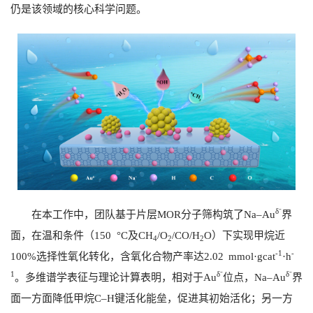
仍是该领域的核心科学问题。
δ⁻
在本工作中，团队基于片层
MOR
分子筛构筑了
Na–Au
界
面，在温和条件（
150 °C
及
CH
/O
/CO/H
O
）下实现甲烷近
4
2
2
-1
-
100%
选择性氧化转化，含氧化合物产率达
2.02 mmol·gcat
·h
1
δ⁻
δ⁻
。多维谱学表征与理论计算表明，相对于
Au
位点，
Na–Au
界
面一方面降低甲烷
C–H
键活化能垒，促进其初始活化；另一方