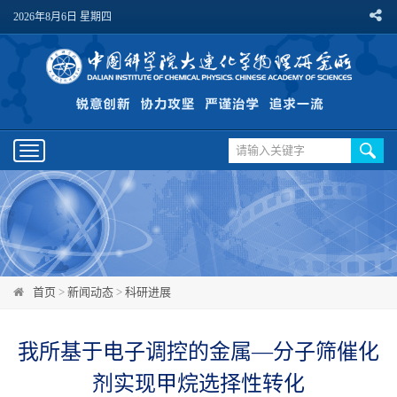
2026年8月6日 星期四
Toggle
navigation
首页
>
新闻动态
>
科研进展
我所基于电子调控的金属—分子筛催化
剂实现甲烷选择性转化