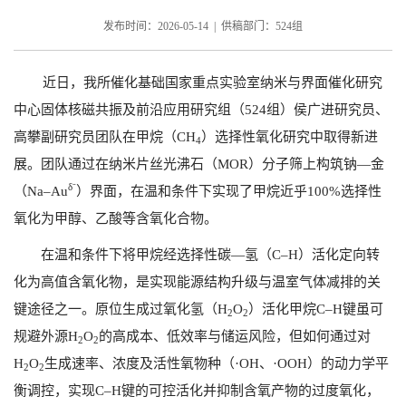
发布时间：2026-05-14 | 供稿部门：524组
近日，我所催化基础国家重点实验室纳米与界面催化研究
中心固体核磁共振及前沿应用研究组（
524
组）侯广进研究员、
高攀副研究员团队在甲烷（
CH
）选择性氧化研究中取得新进
4
展。团队通过在纳米片丝光沸石（
MOR
）分子筛上构筑钠—金
δ⁻
（
Na–Au
）界面，在温和条件下实现了甲烷近乎
100%
选择性
氧化为甲醇、乙酸等含氧化合物。
在温和条件下将甲烷经选择性碳—氢（
C–H
）活化定向转
化为高值含氧化物，是实现能源结构升级与温室气体减排的关
键途径之一。原位生成过氧化氢（
H
O
）活化甲烷
C–H
键虽可
2
2
规避外源
H
O
的高成本、低效率与储运风险，但如何通过对
2
2
H
O
生成速率、浓度及活性氧物种（
·OH
、
·OOH
）的动力学平
2
2
衡调控，实现
C–H
键的可控活化并抑制含氧产物的过度氧化，