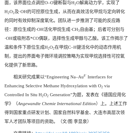
面，该界面位点调控
O–O
键断裂与
H
O
解离动力学，实现了
2
H
O
及
·OH
的可控原位生成，从而在高效活化甲烷与定向转化
2
2
的同时有效抑制深度氧化。团队进一步推测了可能的反应路
径：原位生成的
·OH
活化甲烷生成
·CH
自由基；后者可分别与
3
·OH
或吸附态
*CO
偶联，选择性生成甲醇与乙酸。该工作揭示了
温和条件下原位生成
H
O
在甲烷
C–H
键活化中的动态作用机
2
2
制，提出的界面电子微环境调控策略为实现甲烷选择性可控氧
化提供了新思路。
δ⁻
相关研究成果以“
Engineering Na–Au
Interfaces for
Enhancing Selective Methane Hydroxylation with O
via
2
Controlled In Situ H
O
Generation”
为题，发表在《德国应用化
2
2
学》（
Angewandte Chemie International Edition
）上。上述工作
得到国家重点研发计划、国家自然科学基金、大连市高层次领
军人才团队等项目的资助。（文
/
图 李显泉）