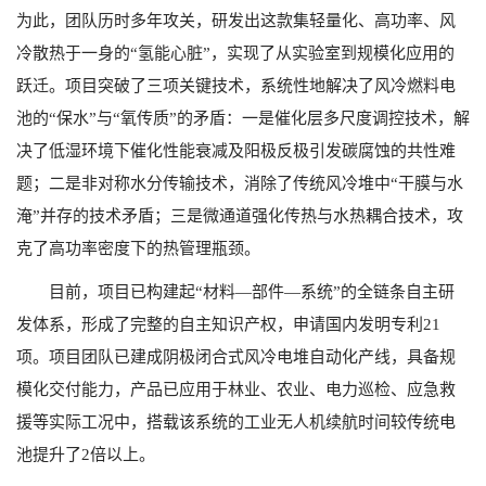
为此，团队历时多年攻关，研发出这款集轻量化、高功率、风
冷散热于一身的“氢能心脏”，实现了从实验室到规模化应用的
跃迁。项目突破了三项关键技术，系统性地解决了风冷燃料电
池的“保水”与“氧传质”的矛盾：一是催化层多尺度调控技术，解
决了低湿环境下催化性能衰减及阳极反极引发碳腐蚀的共性难
题；二是非对称水分传输技术，消除了传统风冷堆中“干膜与水
淹”并存的技术矛盾；三是微通道强化传热与水热耦合技术，攻
克了高功率密度下的热管理瓶颈。
目前，项目已构建起“材料—部件—系统”的全链条自主研
发体系，形成了完整的自主知识产权，申请国内发明专利
21
项。项目团队已建成阴极闭合式风冷电堆自动化产线，具备规
模化交付能力，产品已应用于林业、农业、电力巡检、应急救
援等实际工况中，搭载该系统的工业无人机续航时间较传统电
池提升了
2
倍以上。