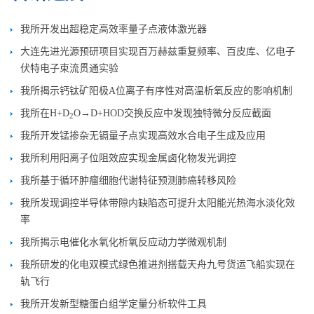
我所开发出超稳定高效率量子点液体激光器
大连先进光源预研项目实现百万赫兹重复频率、百皮库、亿电子
伏特电子束流贯通实验
我所揭示钙钛矿阳极A位离子有序性对高温析氧反应的影响机制
我所在H+D
O→D+HOD交换反应中发现独特微分反应截面
2
我所开发锰掺杂无镉量子点实现高效水合电子生成及应用
我所利用阳离子位阻效应实现金属卤化物发光调控
我所基于循环肿瘤细胞代谢特征预测肺癌转移风险
我所发现调控半导体带隙内缺陷态可提升太阳能光热海水淡化效
率
我所揭示电催化水氧化析氧反应动力学微观机制
我所研发的化电双模式绿色推进剂搭载天舟九号货运飞船实现在
轨飞行
我所开发新型糖蛋白组学定量分析软件工具