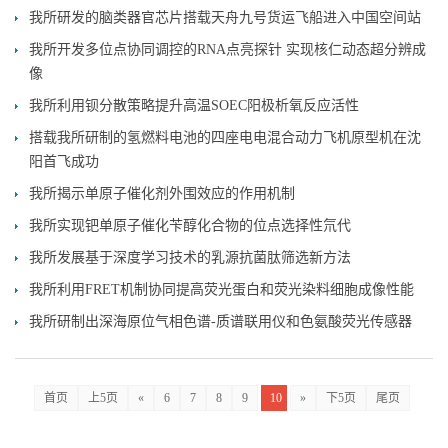
我所研发的脑类器官芯片搭载天舟九号货运飞船进入中国空间站
我所开发多位点协同调控的RNA点亮探针 实现核仁动态超分辨成
像
我所利用钡分散策略提升高温SOEC阳极析氧反应活性
搭载我所研制的氢燃料电池的四座电电混合动力飞机原型机在沈
阳首飞成功
我所揭示单原子催化剂外围效应的作用机制
我所实现钯单原子催化苄醇化合物的位点选择性氘代
我所发展基于深度学习技术的乳源抗菌肽筛选新方法
我所利用FRET机制协同提高荧光蛋白和荧光染料细胞成像性能
我所研制出深海原位气相色谱-质谱联用仪和色氨酸荧光传感器
首页
上5页
«
6
7
8
9
10
»
下5页
尾页